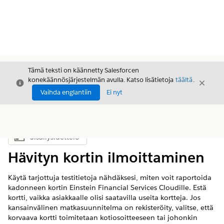
Tämä teksti on käännetty Salesforcen
konekäännösjärjestelmän avulla. Katso lisätietoja
täältä
.
Sulje
Sulje
Sulje
Vaihda englantiin
Ei nyt
Sisällysluettelo
Näytä sisällysluettelo
Hävityn kortin ilmoittaminen
Käytä tarjottuja testitietoja nähdäksesi, miten voit raportoida
kadonneen kortin Einstein Financial Services Cloudille. Estä
kortti, vaikka asiakkaalle olisi saatavilla useita kortteja. Jos
kansainvälinen matkasuunnitelma on rekisteröity, valitse, että
korvaava kortti toimitetaan kotiosoitteeseen tai johonkin