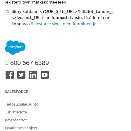
rekisteröityyn matkakohteeseen.
Siirry kohtaan <YOUR_SITE_URL>/FSCBot_Landing.
<Sivustosi_URL> on luomasi sivusto. Lisätietoja on
kohdassa
Salesforce-sivustojen luominen ja
muokkaaminen
.
Valitse chat-ikkunasta
Raportin hävitty kortti
.
Jos haluat raportoida kadonneeksi kortin, syötä viimeiseksi
kuudeksi numeroksi 875769.
Voit käyttää minkä tahansa kortin kuusi viimeistä numeroa
Salesforce-organisaatiosi Financial Accounts (Finanssitilit)
1-800-667-6389
-välilehdessä. Käytit näitä tietoja kohdasta
Aloittaminen
.
Syötä tähän korttiin liittyvä sähköpostiosoite. Käytit näitä
tietoja kohdasta
Aloittaminen
.
Anna sähköpostitse saamasi vahvistuskoodi.
Vahvistuskoodi lähetetään ensisijaisen omistajan
SALESFORCE
sähköpostiosoitteeseen.
Valitse kortti, jonka haluat ilmoittaa hävittyneeksi, ja
Tietosuojalausunto
vahvista valintasi.
Turvatiedote
Jos sinulla on rekisteröity suunnitelma, vahvista kortin
Käyttöehdot
kohdesi.
Osallistumisohjeet