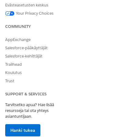
Botti luo tälle kadotetulle kortille tapauksen ja tarjoaa sinulle
Evästeasetusten keskus
tapauksen numeron, jota voit käyttää ihmisen agentin
seuraamiseen myöhemmin.
Your Privacy Choices
COMMUNITY
RATKAISIKO TÄMÄ ARTIKKELI ONGELMASI?
AppExchange
Anna palautetta, jotta voimme kehittyä!
Salesforce-pääkäyttäjät
Salesforce-kehittäjät
Kyllä
Ei
Trailhead
Koulutus
Trust
SUPPORT & SERVICES
Tarvitsetko apua? Hae lisää
resursseja tai ota yhteys
asiantuntijaan.
Hanki tukea