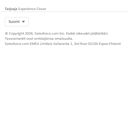
Tarjoaja
Experience Cloud
Select Org
Suomi
© Copyright 2026, Salesforce.com Inc. Kaikki oikeudet pidätetään.
Tavaramerkit ovat omistajiensa omaisuutta.
Salesforce.com EMEA Limited, Keilaranta 1, 3rd floor 02150 Espoo Finland