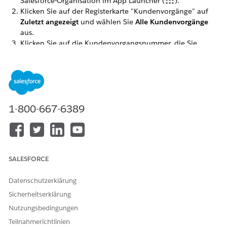
Salesforce-Organisation im App Launcher (
).
Klicken Sie auf der Registerkarte "Kundenvorgänge" auf
Zuletzt angezeigt
und wählen Sie
Alle Kundenvorgänge
aus.
Klicken Sie auf die Kundenvorgangsnummer, die Sie
überprüfen möchten.
Klicken Sie im Abschnitt "Kundenvorgangsinformationen"
auf die Datensatznummer der Live-Chat-Abschrift, um sie
zu öffnen.
Auf der Registerkarte "Details" können Sie den Chat im
1-800-667-6389
Abschnitt "Abschrift" überprüfen.
Sie können die Liste auch filtern, um bestimmte
Kundenvorgangstypen anzuzeigen. Verwenden Sie die
Registerkarten "Verlorene Karten", "Reisepläne" und
"Überprüfungscodes", um jeden Kundenvorgangstyp zu
SALESFORCE
überprüfen.
Datenschutzerklärung
Sicherheitserklärung
KONNTEN SIE IHR PROBLEM MITHILFE DIESES ARTIKELS
Nutzungsbedingungen
LÖSEN?
Teilnahmerichtlinien