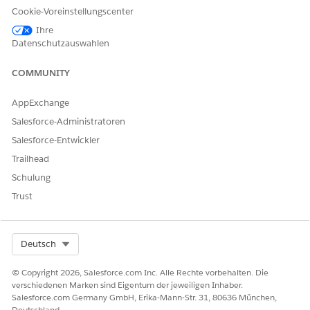
Geben Sie uns Feedback, damit wir uns verbessern können.
Cookie-Voreinstellungscenter
Ja
Nein
Ihre
Datenschutzauswahlen
COMMUNITY
AppExchange
Salesforce-Administratoren
Salesforce-Entwickler
Trailhead
Schulung
Trust
Select Org
Deutsch
© Copyright 2026, Salesforce.com Inc. Alle Rechte vorbehalten. Die
verschiedenen Marken sind Eigentum der jeweiligen Inhaber.
Salesforce.com Germany GmbH, Erika-Mann-Str. 31, 80636 München,
Deutschland