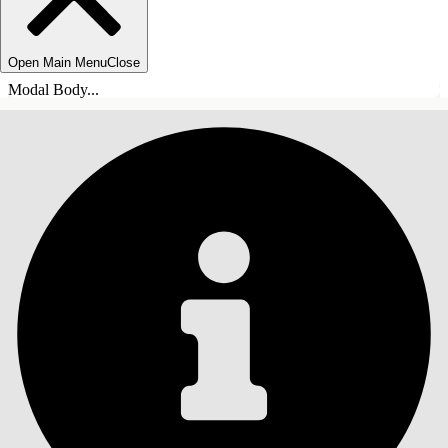
Open Main Menu
Close
Modal Body...
INNHOLD
Søk
Vis innholdsfortegnelse
Innhold