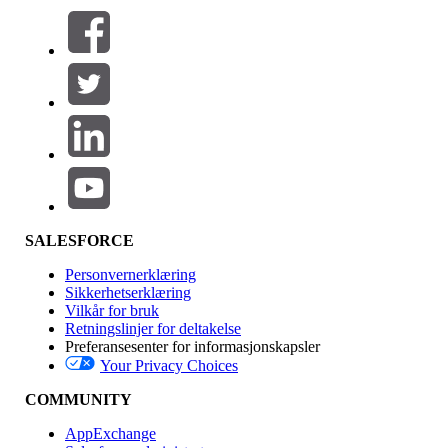
Filtrer etter (0)
VELG FILTRE
Legg til
Produktområde
Funksjonsinnvirkning
SALESFORCE
Personvernerklæring
Sikkerhetserklæring
Vilkår for bruk
Retningslinjer for deltakelse
Preferansesenter for informasjonskapsler
Your Privacy Choices
Utgave
COMMUNITY
AppExchange