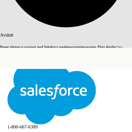
Søk
Avslutt
Denne teksten er oversatt med Salesforce maskinoversettingssystem. Flere detaljer
her
.
Bytt til engelsk
Ikke nå
Avslutt
Avslutt
1-800-667-6389