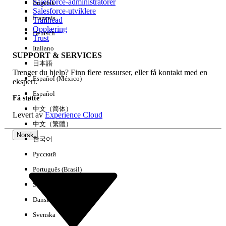
Salesforce-administratorer
Engelsk
Salesforce-utviklere
Français
Trailhead
Erfaring
Opplæring
Deutsch
Trust
Italiano
SUPPORT & SERVICES
日本語
Trenger du hjelp? Finn flere ressurser, eller få kontakt med en
Fjern alle
Utført
Español (México)
ekspert.
Español
Få støtte
中文（简体）
Levert av
Experience Cloud
中文（繁體）
Norsk
한국어
Русский
Português (Brasil)
Suomi
Dansk
Svenska