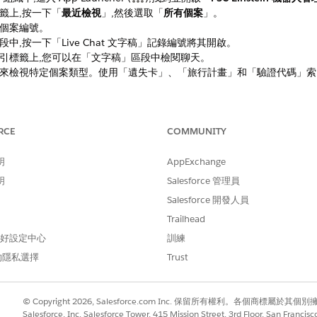
籤上,按一下「
最近檢視
」,然後選取「
所有個案
」。
個案編號。
中,按一下「Live Chat 文字稿」記錄編號將其開啟。
引標籤上,您可以在「文字稿」區段中檢閱聊天。
來檢視特定個案類型。使用「遺失卡」、「旅行計畫」和「驗證代碼」索
問題？
RCE
COMMUNITY
我們改進！
明
AppExchange
明
Salesforce 管理員
Salesforce 開發人員
Trailhead
 偏好設定中心
訓練
的隱私選擇
Trust
© Copyright 2026, Salesforce.com Inc. 保留所有權利。各個商標屬於其個
Salesforce, Inc. Salesforce Tower, 415 Mission Street, 3rd Floor, San Francis