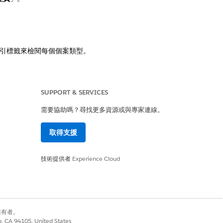
引標籤來檢閱每個個案類型。
SUPPORT & SERVICES
是
否
需要協助嗎？尋找更多資源或與專家連線。
取得支援
技術提供者
Experience Cloud
別擁有者。
co, CA 94105, United States