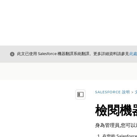
結束
此文已使用 Salesforce 機器翻譯系統翻譯。更多詳細資料請參見
此
SALESFORCE 說明
您位於此處：
顯示目錄
檢閱機
身為管理員,您可以追
在您的 Salesforc