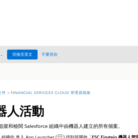
處
。
切換至英文
不要現在
文件
FINANCIAL SERVICES CLOUD 管理員指南
器人活動
蹤和檢閱 Salesforce 組織中由機器人建立的所有個案。
e 組織中,進入 App Launcher (
),找到並開啟「
FSC Einstein 機器人