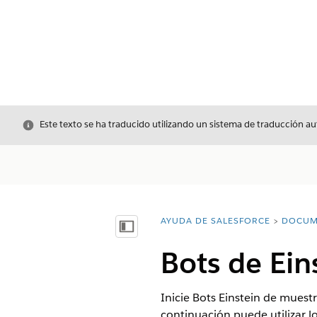
Cerrar
Este texto se ha traducido utilizando un sistema de traducción a
AYUDA DE SALESFORCE
DOCUM
Usted está aquí:
Mostrar índice de materias
Bots de Ein
Inicie Bots Einstein de muest
continuación puede utilizar l