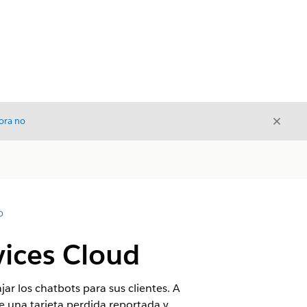
Cerrar
ora no
Cerrar
D
vices Cloud
ar los chatbots para sus clientes. A
e una tarjeta perdida reportada y