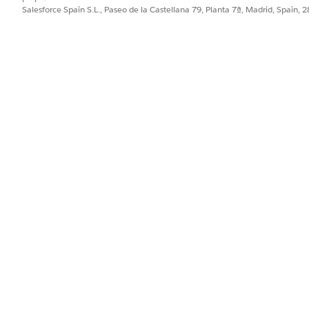
Salesforce Spain S.L., Paseo de la Castellana 79, Planta 7ª, Madrid, Spain, 
PROBLEMA?
ejorar!