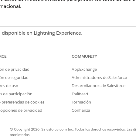
rnacional.
á disponible en Lightning Experience.
Edition
,
Enterprise Edition
y
Unlimited Edition
RCE
COMMUNITY
ezar se encuentran en FSC Einstein Bots Manager.
ón de privacidad
AppExchange
ón de seguridad
Administradores de Salesforce
roporcionados para ver cómo puede reportar una tarjeta perdida a B
nes de uso
Desarrolladores de Salesforce
luso si hay varias tarjetas disponibles para un cliente. Si se registr
ustitución se entregue en la dirección de origen o en uno de los des
es de participación
Trailhead
 preferencias de cookies
Formación
ernacional
roporcionados para ver cómo puede registrar un plan de viaje inter
 opciones de privacidad
Confianza
© Copyright 2026, Salesforce.com Inc. Todos los derechos reservados. Las d
lizar un seguimiento y revisar todos los casos creados por los bot
propietarios.