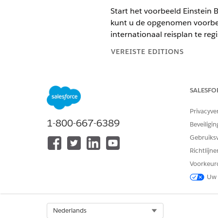
Start het voorbeeld Einstein
kunt u de opgenomen voorbee
internationaal reisplan te regi
VEREISTE EDITIONS
Financial Services Cloud is b
SALESFO
Beschikbaar in:
Professional
Privacyve
Aan de slag
1-800-667-6389
Beveiligin
De testgegevens om aan de sl
Gebruiks
Een verloren kaart melden
Richtlijn
Gebruik de geleverde testgege
Blokkeer een kaart zelfs als e
Voorkeur
ervoor om de vervangende kaa
Uw 
Een internationaal reisplan re
Gebruik de geleverde testgege
Cloud.
Select Org
Nederlands