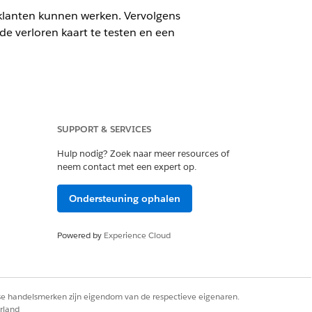
 klanten kunnen werken. Vervolgens
 verloren kaart te testen en een
SUPPORT & SERVICES
Hulp nodig? Zoek naar meer resources of
neem contact met een expert op.
Ondersteuning ophalen
ots for Financial Services Cloud.
naal reisplan is geregistreerd, kiest u
Powered by
Experience Cloud
rde reisbestemmingen.
ij Einstein Bots voor Financial Services
rse handelsmerken zijn eigendom van de respectieve eigenaren.
rland