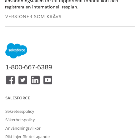
användningsfallen för ett rapporterat förlorat kort och
registrera en internationell resplan.
VERSIONER SOM KRÄVS
Financial Services Cloud finns i Lightning Experience.
Tillgängliga i:
Professional
,
Enterprise
och
Unlimited
Editions
Komma igång
1-800-667-6389
Testdata för att komma igång finns i FSC Einstein Bots
Manager.
Rapportera ett förlorat kort
Använd tillhandahållna testdata för att se hur du kan
rapportera ett förlorat kort till Einstein Bots för Financial
SALESFORCE
Services Cloud. Blockera ett kort även om flera kort är
tillgängliga för en kund. Om en internationell resplan har
Sekretesspolicy
registrerats, välj att få ersättningskortet levererat till
Säkerhetspolicy
hemadressen eller en av de registrerade destinationerna.
Användningsvillkor
Registrera en internationell resplan
Riktlinjer för deltagande