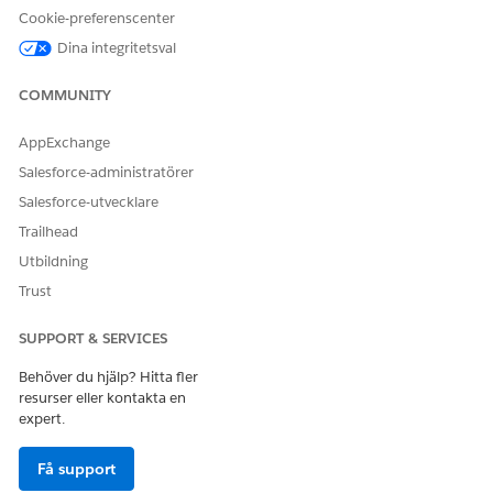
Använd tillhandahållna testdata för att se hur du kan
Cookie-preferenscenter
registrera en internationell resplan med Einstein Bots för
Dina integritetsval
Financial Services Cloud.
Granska botaktivitet
COMMUNITY
Som administratör kan du följa och granska alla kundcase
som skapats av botarna i din Salesforce-organisation.
AppExchange
Salesforce-administratörer
Salesforce-utvecklare
Trailhead
LÖSTE DENNA ARTIKEL DITT PROBLEM?
Utbildning
Berätta för oss vad vi kan förbättra!
Trust
Ja
Nej
SUPPORT & SERVICES
Behöver du hjälp? Hitta fler
resurser eller kontakta en
expert.
Få support