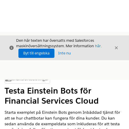
Den här texten har översatts med Salesforces
maskinöversättningssystem. Mer information
här
.
Stäng
Stäng
Stäng
Byt till engelska
Inte nu
Innehållsförteckningar
Visa innehållsförteckning
Testa Einstein Bots för
Financial Services Cloud
Starta exemplet på Einstein Bots genom Inbäddad tjänst för
att se hur chattbotar kan fungera för dina kunder. Du kan
sedan använda de exempeldata som inkluderas för att testa