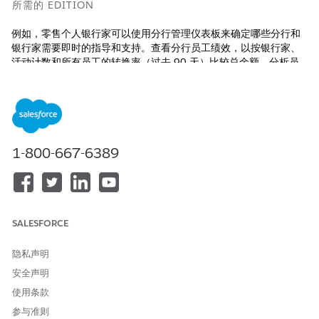
所需的 EDITION
例如，零售个人银行家可以使用分行管理仪表板来确定哪些分行和
银行家需要即时的指导和支持。查看分行员工绩效，以按银行家、
活动计数和所有员工的转换率（过去 90 天）比较总余额。分析员
工活动和转换趋势，以部署有针对性的培训或重新分配高价值潜在
客户，优化银行家效率，并推动区域增长。
适用于：Lightning Experience
适用于：具有 Agentforce for Financial Services Cloud 加载项
1-800-667-6389
许可证的
企业
、
性能
和
无限
版本。
了解分行管理仪表板上的关键度量。
度量
描述
SALESFORCE
客户总数
显示产品组合中的客户总数。使用此
隐私声明
度量来评估客户群的整体规模，并衡
量银行服务的覆盖范围。
安全声明
使用条款
总余额
显示所有客户账户的货币总值。使用
此度量来评估客户群的整体财务和潜
参与准则