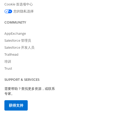
在价值。
Cookie 首选项中心
活动计数
显示为客户记录的互动总数（通话、
您的隐私选择
电子邮件、任务）。使用此度量来评
估指定期间内客户参与的工作量。
COMMUNITY
总余额（已转换转诊）
显示通过转换的转诊打开的账户之间
AppExchange
的总货币价值。使用此度量来衡量转
诊计划产生的总财务价值。
Salesforce 管理员
Salesforce 开发人员
要转换的平均天数
显示转诊从提交到转换的平均天数。
使用此度量来确定转诊流程的速度和
Trailhead
效率。
培训
创建日期（年 - 月）
显示用于转诊数据的时间桶，该时间
Trust
桶按创建的月份和年份对记录进行分
组。使用此度量每月和每年分析绩
SUPPORT & SERVICES
效。
需要帮助？查找更多资源，或联系
转诊计数
显示当前筛选视图或特定分组中的转
专家。
诊总数。使用此度量来量化他们分析
的转诊细分的数量。
获得支持
收件人转换性能
显示详细描述个人转诊收件人成功率
的关键度量。使用此度量来确定团队