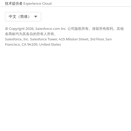
技术提供者
Experience Cloud
中表现最好的人和需要指导的领域。
转诊收件人
显示分配到转诊工作的银行家或工作
Select Org
中文（简体）
人员的姓名。使用此度量来跟踪问责
制和监控单个团队成员的工作量。
© Copyright 2026, Salesforce.com Inc. 公司版权所有。保留所有权利。其他
各商标均为其各自的所有人所有。
已发送转诊计数
显示个人或来源提交的转诊总数。使
Salesforce, Inc. Salesforce Tower, 415 Mission Street, 3rd Floor, San
用此度量跟踪个人或渠道对转诊总量
Francisco, CA 94105, United States
的贡献。
转诊详细信息表
显示漏斗中所有转诊的完整逐条记录
日志。使用此度量访问个人跟进和操
作的数据点。
创建日期
显示转诊记录的初始创建日期。使用
此度量跟踪业务机会的精确年龄，并
计算其他与年龄相关的度量。
电子邮件
显示与转诊相关联的潜在客户的主要
联系人电子邮件地址。使用此度量启
动即时、直接的跟进外联。
潜在客户来源
显示潜在客户的获取渠道或来源（网
站、推荐、市场活动）。使用此度量