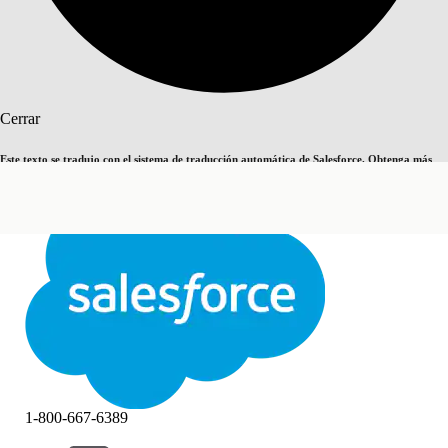
Buscar
Cerrar
Este texto se tradujo con el sistema de traducción automática de Salesforce. Obtenga más
Cambiar a inglés
Ahora no
detalles
aquí
.
Cerrar
Cerrar
1-800-667-6389