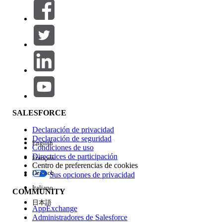
Filtros (0)
SELECCIONAR FILTROS
Agregar
Área de productos
Repercusión de función
SALESFORCE
Declaración de privacidad
Declaración de seguridad
English
Condiciones de uso
Directrices de participación
Français
Centro de preferencias de cookies
Deutsch
Sus opciones de privacidad
Edición
Italiano
COMMUNITY
日本語
AppExchange
Administradores de Salesforce