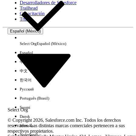
Desarrolladores de Salesforce
Trailhead
Experiencia
Capacitación
Trust
Español (México)
Borrar todo
Listo
Select Org
Español (México)
Español
中文（简体）
中文（繁體）
한국어
Русский
Português (Brasil)
Suomi
Select Org
Dansk
© Copyright 2026, Salesforce.com Inc. Todos los derechos
reservados. Las distintas marcas comerciales pertenecen a sus
Svenska
respectivos propietarios.
No hay resultados
Nederlands