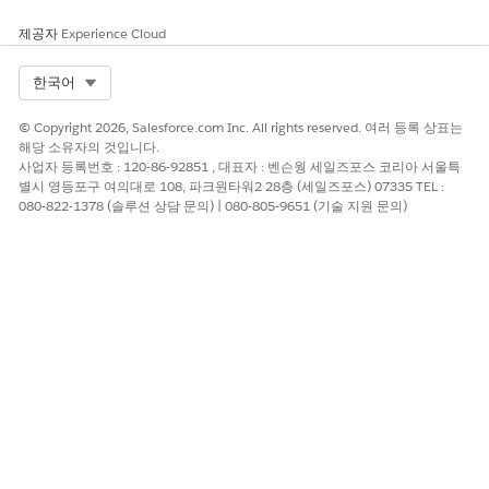
총 기회
파이프라인에 있는 모든 활성 세일즈
기회의 집계 수가 표시됩니다. 이 메
제공자
Experience Cloud
트릭을 사용하여 잠재적인 새 비즈니
스의 전체 용량을 추적하고 향후 매
Select Org
한국어
출을 예측합니다.
지점 레코드 활동
지점과 연결된 레코드에 적용된 상호
© Copyright 2026, Salesforce.com Inc. All rights reserved. 여러 등록 상표는
작용 및 변경 사항의 개요가 표시됩
해당 소유자의 것입니다.
니다. 이 메트릭을 사용하여 지점 내
사업자 등록번호 : 120-86-92851 , 대표자 : 벤슨웡 세일즈포스 코리아 서울특
별시 영등포구 여의대로 108, 파크원타워2 28층 (세일즈포스) 07335 TEL :
직원 참여 및 데이터 유지 관리를 모
080-822-1378 (솔루션 상담 문의) | 080-805-9651 (기술 지원 문의)
니터링 및 분석합니다.
참조 개체별 레코드
연결된 기본 개체별로 그룹화된 레코
드의 분석을 표시합니다(계정, 연락
처, 기회). 이 메트릭을 사용하여 지
점의 데이터 구성을 분석하고 특정
레코드 유형에 집중합니다.
레코드 활동에 대한 주요
가장 자주 발생하는 상호 작용 및 레
이유
코드 변경 원인을 표시합니다(사례
마감, 새 리드 생성). 이 메트릭을 사
용하여 직원 활동의 핵심 동인을 식
별하고 참여의 특성을 추적합니다.