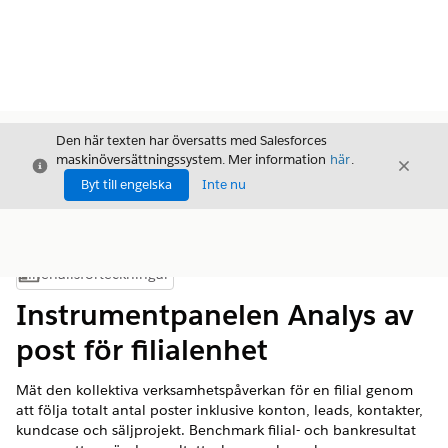
Den här texten har översatts med Salesforces
maskinöversättningssystem. Mer information
här
.
Stäng
Stäng
Stäng
Byt till engelska
Inte nu
Innehållsförteckningar
Visa innehållsförteckning
Instrumentpanelen Analys av
post för filialenhet
Mät den kollektiva verksamhetspåverkan för en filial genom
att följa totalt antal poster inklusive konton, leads, kontakter,
kundcase och säljprojekt. Benchmark filial- och bankresultat