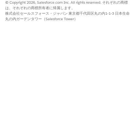
© Copyright 2026, Salesforce.com Inc. All rights reserved. それぞれの商標
現時点では、編集したリストビューへの変更は保存できませ
は、それぞれの商標所有者に帰属します。
ん。
株式会社セールスフォース・ジャパン 東京都千代田区丸の内1-1-3 日本生命
1 ページあたりの表示レコード数は最大で 25 件、リストビュ
丸の内ガーデンタワー（Salesforce Tower）
ーあたりの表示項目数は最大で約 2,000 件です。
リストビューに最大数を超える項目数があるために一部の項目
にアクセスできない場合は、検索条件を絞り込みます。
この記事で問題は解決されましたか?
ご意見をお待ちしております。
はい
いいえ