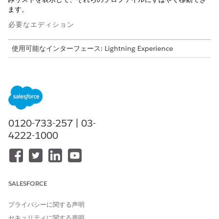
ます。
必要なエディション
使用可能なインターフェース: Lightning Experience
使用可能なエディション:
Professional
Edition、
Enterprise
Edition、および
Unlimited
Edition
0120-733-257 | 03-
4222-1000
[私のクライアント] および [私のグループ] リストビュー
ヒント
にはクライアントリスト内のすべてのクライアントおよび世帯
が表示されるため、開始点として最適です。これらのリストビ
ューは、[取引先] タブにあります。
SALESFORCE
Salesforce システム管理者によって有効化されたリストビュ
ーを表示するには、ページの上部にあるリストビュー名を選択
プライバシーに関する声明
します。
セキュリティに関する声明