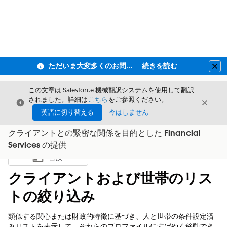
ただいま大変多くのお問い合わせをいただいており、ご連絡までにお時間を頂戴しております
続きを読む
Clo
この文章は Salesforce 機械翻訳システムを使用して翻訳
されました。詳細は
こちら
をご参照ください。
閉じる
閉じ
閉じる
英語に切り替える
今はしません
クライアントとの緊密な関係を目的とした Financial
Services の提供
目次
目次を表示
クライアントおよび世帯のリス
トの絞り込み
類似する関心または財政的特徴に基づき、人と世帯の条件設定済
みリストを表示して、それらのプロファイルにすばやく移動でき