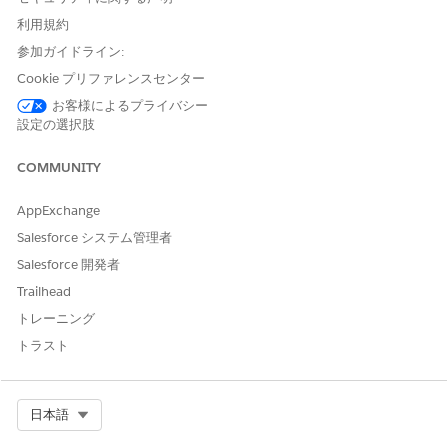
並び替えるには、列ヘッダーをクリックします。
利用規約
[私のクライアント] または [私のグループ] のビューを動的に
更新するには、検索条件を変更し、マーケティングセグメン
参加ガイドライン:
ト、年齢、誕生日でクライアントを分類します。
Cookie プリファレンスセンター
絞り込むことができる条件のリストを拡張するには、
[検
お客様によるプライバシー
索条件]
アイコンをクリックします。
設定の選択肢
変更する検索条件ごとに条件を選択して編集し、
[完了]
を
クリックします。
COMMUNITY
AppExchange
Salesforce システム管理者
Salesforce 開発者
通貨の値で絞り込む場合は、値の前に ISO 通貨コ
重要
ード (USD、GBP など) を指定します。たとえば、
Trailhead
のようになります。ISO コードは、会
「GBP100000」
トレーニング
社で有効になっている通貨のいずれかである必要があり
トラスト
ます。
[適用]
をクリックします。
Select Org
日本語
更新された検索条件でリストビューが更新されます。