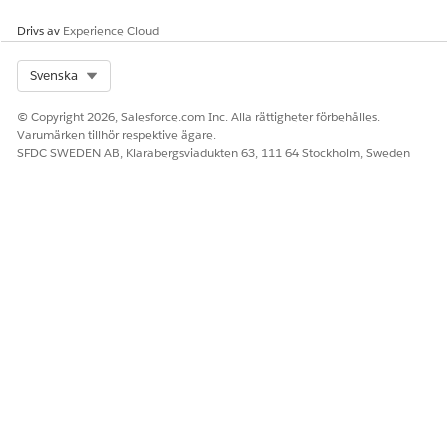
Se upp till 25 poster per sida, och högst ungefär 2 000
Drivs av
Experience Cloud
objekt per listvy.
Om du inte kan nå vissa objekt eftersom listvyn innehåller
Select Org
Svenska
fler objekt än maxantalet, begränsa dina filterkriterier.
© Copyright 2026, Salesforce.com Inc. Alla rättigheter förbehålles.
Varumärken tillhör respektive ägare.
SFDC SWEDEN AB, Klarabergsviadukten 63, 111 64 Stockholm, Sweden
LÖSTE DENNA ARTIKEL DITT PROBLEM?
Berätta för oss vad vi kan förbättra!
Ja
Nej