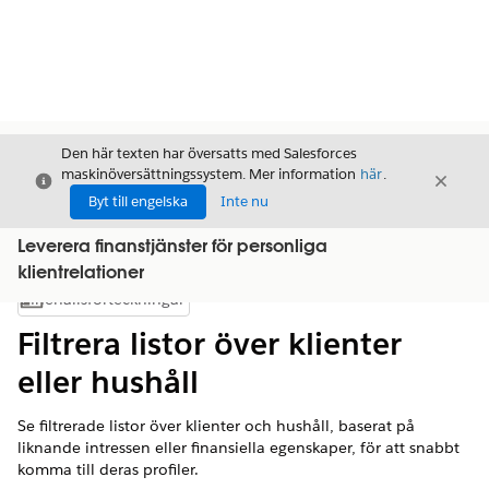
Den här texten har översatts med Salesforces
maskinöversättningssystem. Mer information
här
.
Stäng
Stäng
Stäng
Byt till engelska
Inte nu
Leverera finanstjänster för personliga
klientrelationer
Innehållsförteckningar
Visa innehållsförteckning
Filtrera listor över klienter
eller hushåll
Se filtrerade listor över klienter och hushåll, baserat på
liknande intressen eller finansiella egenskaper, för att snabbt
komma till deras profiler.