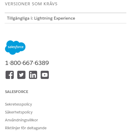
VERSIONER SOM KRÄVS
Tillgängliga i: Lightning Experience
Tillgängliga i:
Professional
,
Enterprise
och
Unlimited
Edition
1-800-667-6389
Listvyerna My Clients och My Groups är en bra plats
TIPS
att börja eftersom de visar alla klienter och hushåll i ditt
verksamhetsregister. Dessa listvyer visas från fliken
Accounts.
SALESFORCE
Se vilka listvyer din Salesforce-administratör har gjort
Sekretesspolicy
tillgängliga genom att välja listvyns namn högst upp på
Säkerhetspolicy
sidan.
Användningsvillkor
Klicka på en kolumnrubrik för att sortera.
Ändra filterkriterierna för att dynamiskt uppdatera din vy
Riktlinjer för deltagande