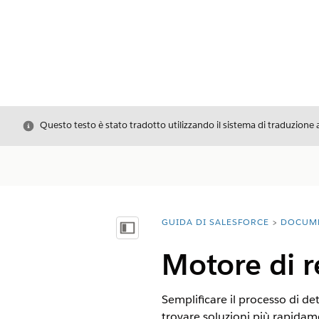
Chiudi
Questo testo è stato tradotto utilizzando il sistema di traduzione 
GUIDA DI SALESFORCE
DOCUM
Ti trovi qui:
Mostra sommario
Motore di r
Semplificare il processo di de
trovare soluzioni più rapidame