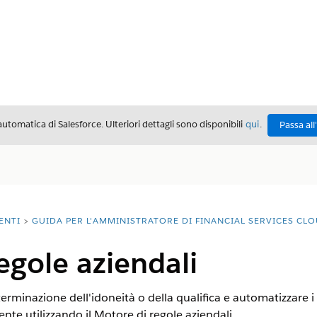
automatica di Salesforce. Ulteriori dettagli sono disponibili
qui
.
Passa all
ENTI
GUIDA PER L'AMMINISTRATORE DI FINANCIAL SERVICES CL
egole aziendali
terminazione dell'idoneità o della qualifica e automatizzare i
nte utilizzando il Motore di regole aziendali.