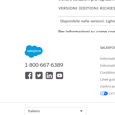
VERSIONI (EDITION) RICHIE
Disponibile nelle versioni: Ligh
Per informazioni su come confi
vedere
Motore di regole
azien
SALESFO
Informativ
QUESTO ARTICOLO HA RISOLTO 
1-800-667-6389
Informati
Facci sapere, così possiamo migli
Condizioni
Linee gui
Centro pr
Le t
Select Org
Italiano