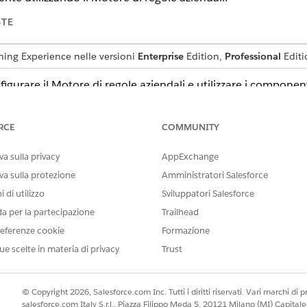
STE
tning Experience nelle versioni
Enterprise
Edition,
Professional
Editi
gurare il Motore di regole aziendali e utilizzare i component
dali.
RCE
COMMUNITY
a sulla privacy
AppExchange
IL PROBLEMA?
va sulla protezione
Amministratori Salesforce
orare!
 di utilizzo
Sviluppatori Salesforce
da per la partecipazione
Trailhead
eferenze cookie
Formazione
ue scelte in materia di privacy
Trust
© Copyright 2026, Salesforce.com Inc. Tutti i diritti riservati. Vari marchi di pro
salesforce.com Italy S.r.l., Piazza Filippo Meda 5, 20121 Milano (MI) Capit