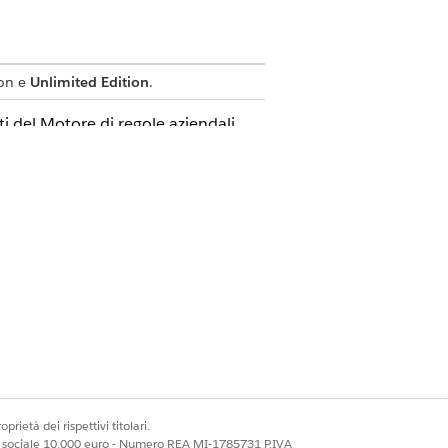
on e
Unlimited Edition
.
i del Motore di regole aziendali,
Sì
No
prietà dei rispettivi titolari.
ale sociale 10.000 euro - Numero REA MI-1785731 P.IVA