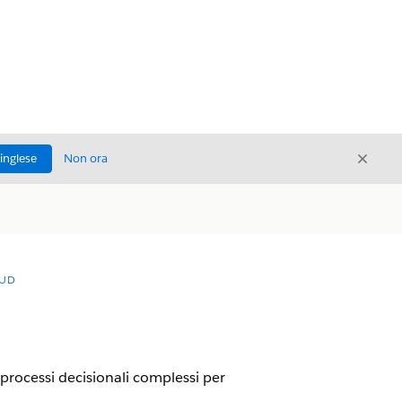
Chiud
'inglese
Non ora
Chiudi
OUD
 processi decisionali complessi per