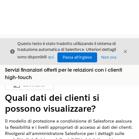
Questo testo è stato tradotto utilizzando il sistema di
traduzione automatica di Salesforce. Ulteriori dettagli
Chiudi
Chiud
Chiudi
sono disponibili
qui
.
Passa all'inglese
Non ora
Servizi finanziari offerti per le relazioni con i clienti
high-touch
Sommario
Mostra sommario
Quali dati dei clienti si
possono visualizzare?
Il modello di protezione e condivisione di Salesforce assicura
la flessibilità e i livelli appropriati di accesso ai dati dei clienti.
Rivolgersi all'amministratore Salesforce per i dettagli sulle