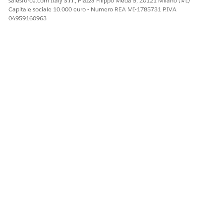
salesforce.com Italy S.r.l., Piazza Filippo Meda 5, 20121 Milano (MI)
Capitale sociale 10.000 euro - Numero REA MI-1785731 P.IVA
04959160963