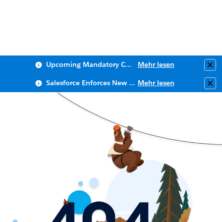
Upcoming Mandatory Changes to Public Key Infrastructure (PKI)
Mehr lesen
Clo
Salesforce Enforces New Security Requirements in Summer 2026
Mehr lesen
Clo