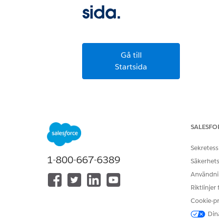
sida.
Gå till
Startsida
SALESFO
Sekretess
1-800-667-6389
Säkerhets
Användnin
Riktlinjer
Cookie-p
Dina