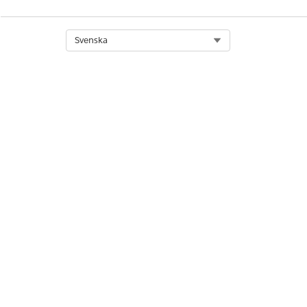
Select Org
Svenska