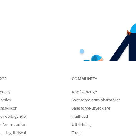
RCE
COMMUNITY
policy
AppExchange
policy
Salesforce-administratörer
gsvillkor
Salesforce-utvecklare
 för deltagande
Trailhead
referenscenter
Utbildning
 integritetsval
Trust