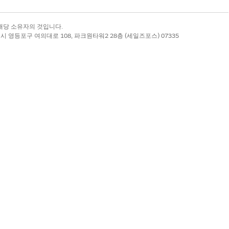
록 상표는 해당 소유자의 것입니다.
별시 영등포구 여의대로 108, 파크원타워2 28층 (세일즈포스) 07335