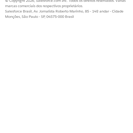
© Copyright 2026, Salesforce.com Inc. Todos os direitos reservados. Várias
marcas comerciais dos respectivos proprietários.
Salesforce Brasil, Av. Jornalista Roberto Marinho, 85 - 14º andar - Cidade
Monções, São Paulo - SP, 04575-000 Brasil