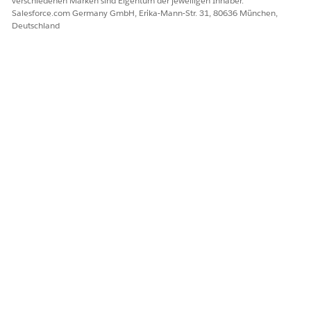
verschiedenen Marken sind Eigentum der jeweiligen Inhaber.
Salesforce.com Germany GmbH, Erika-Mann-Str. 31, 80636 München,
Deutschland