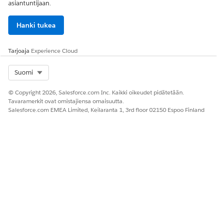
asiantuntijaan.
Hanki tukea
Tarjoaja
Experience Cloud
Select Org
Suomi
© Copyright 2026, Salesforce.com Inc. Kaikki oikeudet pidätetään.
Tavaramerkit ovat omistajiensa omaisuutta.
Salesforce.com EMEA Limited, Keilaranta 1, 3rd floor 02150 Espoo Finland