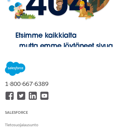
Etsimme kaikkialta
, mutta emme löytäneet sivua.
Palaa
aloitussivulle
1-800-667-6389
SALESFORCE
Tietosuojalausunto