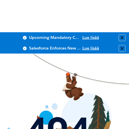
Upcoming Mandatory Changes to Public Key Infrastructure (PKI)
Lue lisää
Clo
Salesforce Enforces New Security Requirements in Summer 2026
Lue lisää
Clo