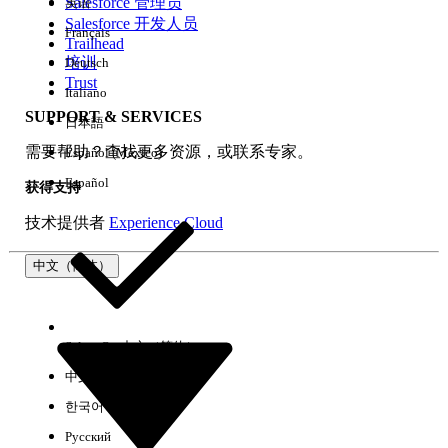
Salesforce 管理员
英语
Salesforce 开发人员
Français
Trailhead
培训
Deutsch
Trust
Italiano
SUPPORT & SERVICES
日本語
需要帮助？查找更多资源，或联系专家。
Español (México)
Español
获得支持
技术提供者
Experience Cloud
中文（简体）
Select Org
中文（简体）
中文（繁体）
한국어
Русский