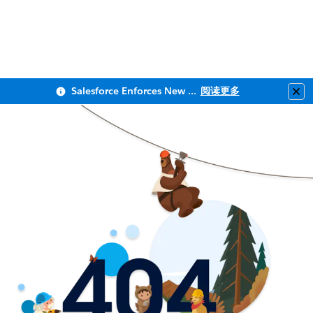
Salesforce Enforces New Security Requirements in Summer 2026
阅读更多
Clo