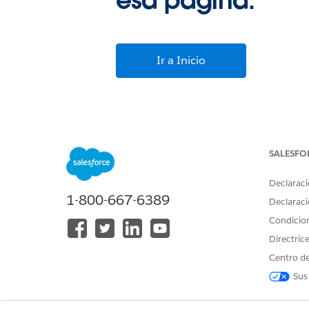
esa página.
Ir a Inicio
SALESFO
Declaraci
1-800-667-6389
Declaraci
Condicio
Directric
Centro de
Sus