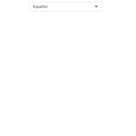
Select Org
Español