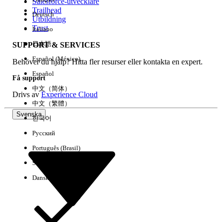
Salesforce-utvecklare
Trailhead
Deutsch
Utbildning
Trust
Italiano
日本語
SUPPORT & SERVICES
Español (México)
Behöver du hjälp? Hitta fler resurser eller kontakta en expert.
Español
Få support
中文（简体）
Drivs av
Experience Cloud
中文（繁體）
Svenska
한국어
Русский
Português (Brasil)
Suomi
Dansk