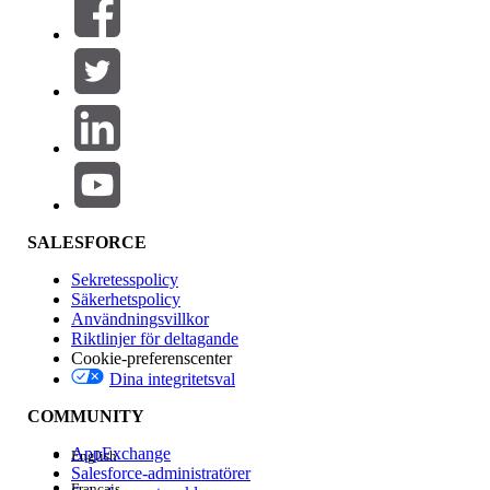
SALESFORCE
Sekretesspolicy
Säkerhetspolicy
Användningsvillkor
Riktlinjer för deltagande
Cookie-preferenscenter
Dina integritetsval
COMMUNITY
AppExchange
English
Salesforce-administratörer
Français