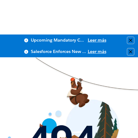
Upcoming Mandatory Changes to Public Key Infrastructure (PKI)
Leer más
Clo
Salesforce Enforces New Security Requirements in Summer 2026
Leer más
Clo