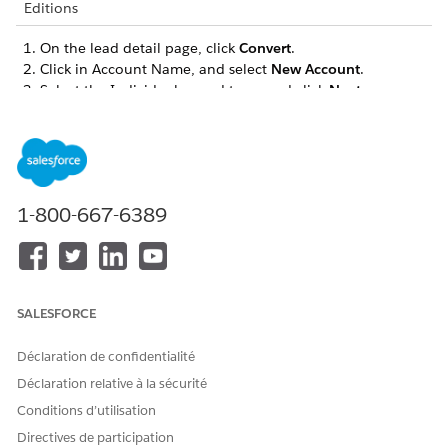
Editions
On the lead detail page, click
Convert
.
Click in Account Name, and select
New Account
.
Select the Individual record type, and click
Next
.
Enter relevant details.
Save the new account.
If you want to create an opportunity record associated
with the converted lead, enter an opportunity name.
Click
Convert
.
1-800-667-6389
Close the confirmation message, or click
Go to Leads
to
create more lead records.
SALESFORCE
CET ARTICLE A-T-IL RÉSOLU VOTRE PROBLÈME ?
Dites-nous ce que nous pouvons améliorer !
Déclaration de confidentialité
Oui
Non
Déclaration relative à la sécurité
Conditions d’utilisation
Directives de participation