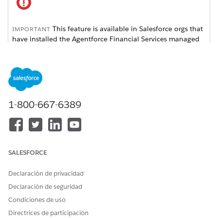
This feature is available in Salesforce orgs that
IMPORTANT
have installed the
Agentforce Financial Services
managed
package. This is different from the standard
Groups and
Households
feature, which can be accessed without
installing the managed package.
Available in: Lightning Experience
1-800-667-6389
Available in:
Professional
,
Enterprise
, and
Unlimited
Editions
In the client’s profile, open the Related tab.
SALESFORCE
In the Identification Document section, click
New
.
If the client isn’t the correct one, remove the client, and
Declaración de privacidad
select another client or create one.
Enter the document details.
Declaración de seguridad
Save the information.
Condiciones de uso
Directrices de participación