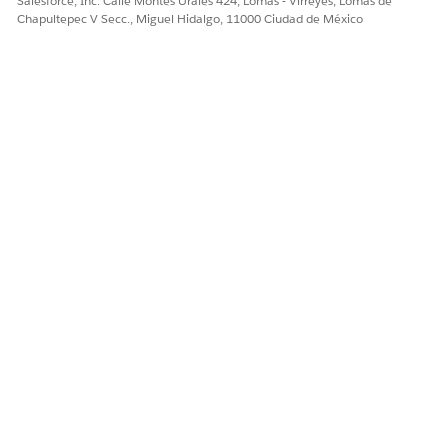
Salesforce, Inc. Calle Montes Urales 424, Lomas - Virreyes, Lomas de
Chapultepec V Secc., Miguel Hidalgo, 11000 Ciudad de México