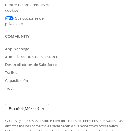
Centro de preferencias de
cookies
¿RESOLVIÓ ESTE ARTÍCULO SU PROBLEMA?
Sus opciones de
¡Háganos saber cómo podemos mejorar!
privacidad
Sí
No
COMMUNITY
AppExchange
Administradores de Salesforce
Desarrolladores de Salesforce
Trailhead
Capacitación
Trust
Select Org
Español (México)
© Copyright 2026, Salesforce.com Inc. Todos los derechos reservados. Las
distintas marcas comerciales pertenecen a sus respectivos propietarios.