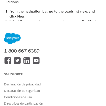
Editions
From the navigation bar, go to the Leads list view, and
click
New
.
Select the appropriate lead record type, and click
Next
.
Enter the name, company name, lead status, and other
relevant details.
Save the information.
SEE ALSO
1-800-667-6389
Salesforce Help
: Leads
¿RESOLVIÓ ESTE ARTÍCULO SU PROBLEMA?
SALESFORCE
¡Háganos saber cómo podemos mejorar!
Declaración de privacidad
Sí
No
Declaración de seguridad
Condiciones de uso
Directrices de participación