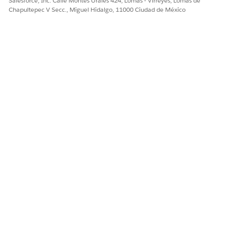
Salesforce, Inc. Calle Montes Urales 424, Lomas - Virreyes, Lomas de
Chapultepec V Secc., Miguel Hidalgo, 11000 Ciudad de México