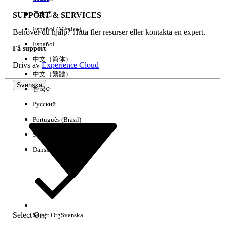
日本語
SUPPORT & SERVICES
Español (México)
Behöver du hjälp? Hitta fler resurser eller kontakta en expert.
Rensa alla
Klart
Español
Få support
中文（简体）
Drivs av
Experience Cloud
中文（繁體）
Svenska
한국어
Русский
Português (Brasil)
Suomi
Dansk
Inga resultat
Här är några söktips
Select Org
Select Org
Svenska
Kontrollera stavningen av dina nyckelord.