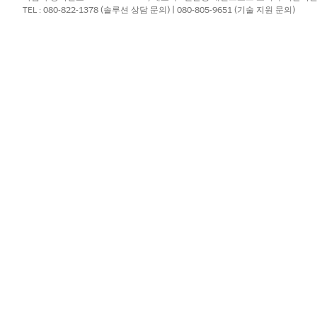
할 수 있습니다.
TEL : 080-822-1378 (솔루션 상담 문의) | 080-805-9651 (기술 지원 문의)
 클릭합니다.
들기
를 클릭합니다.
ire Johnson 가구)을 입력합니다. 다른 필드를 비워 둡니다.
려면
가구 구성원 및 관계 추가(관리 패키지)
를 참조하십시오.
ps 탭에서 구성원을 추가하거나 인스턴스에서 개별 모델을 사용하는 경우 C
?