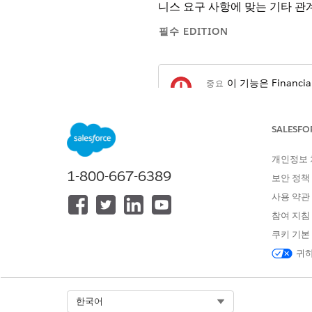
니스 요구 사항에 맞는 기타 관
필수 EDITION
이 기능은 Financi
중요
않아도 액세스할 수 있
SALESFO
지원 제품: Lightning Experience
개인정보
지원 제품:
Professional
,
Enterpri
1-800-667-6389
보안 정책
사용 약관
가구 또는 그룹을 
노트
참여 지침
쿠키 기본
귀하
클라이언트 또는 비즈니스 프
다음 중 하나를 수행합니다.
주 그룹 섹션에서
새로 만들
클라이언트에게 주 그룹이
Select Org
한국어