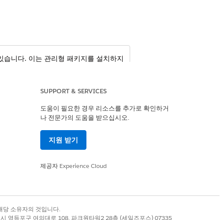
용할 수 있습니다. 이는 관리형 패키지를 설치하지
SUPPORT & SERVICES
도움이 필요한 경우 리소스를 추가로 확인하거
나 전문가의 도움을 받으십시오.
지원 받기
제공자
Experience Cloud
록 상표는 해당 소유자의 것입니다.
은 편집할 수 없습니다. 클라이언트에
별시 영등포구 여의대로 108, 파크원타워2 28층 (세일즈포스) 07335