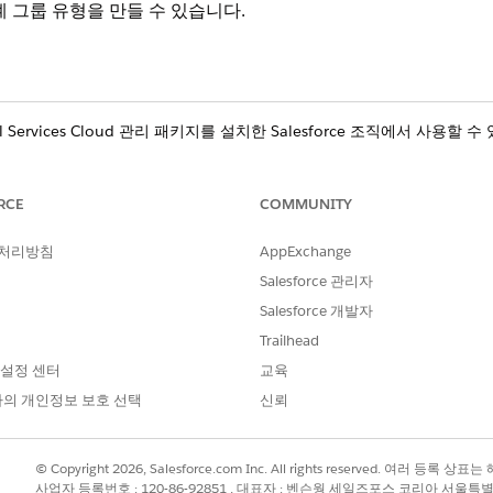
계 그룹 유형을 만들 수 있습니다.
al Services Cloud 관리 패키지를 설치한 Salesforce 조직에서 사
는 표준
그룹 및 가구
기능과 다릅니다.
RCE
COMMUNITY
 처리방침
AppExchange
se
,
Unlimited
Edition
Salesforce 관리자
Salesforce 개발자
삭제하거나 비활성화할 수 없습니다.
Trailhead
 설정 센터
교육
의 개인정보 보호 선택
신뢰
로필에서
관계
탭을 클릭합니다.
기
를 클릭합니다.
© Copyright 2026, Salesforce.com Inc. All rights reserved. 여러 등
 있는 경우 해당 그룹이 섹션 이름으로 표시됩니다. 기본 그룹
사업자 등록번호 : 120-86-92851 , 대표자 : 벤슨웡 세일즈포스 코리아 서울특