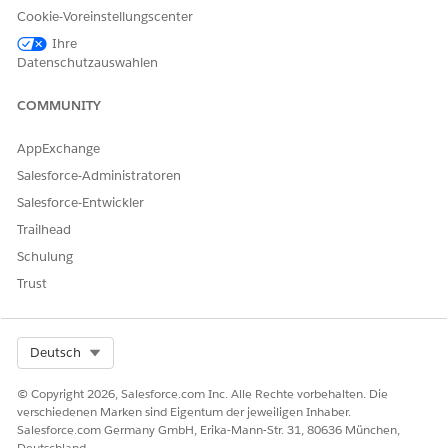
Cookie-Voreinstellungscenter
Ihre
Datenschutzauswahlen
KONNTEN SIE IHR PROBLEM MITHILFE DIESES ARTIKELS
LÖSEN?
COMMUNITY
Geben Sie uns Feedback, damit wir uns verbessern können.
AppExchange
Ja
Nein
Salesforce-Administratoren
Salesforce-Entwickler
Trailhead
Schulung
Trust
Select Org
Deutsch
© Copyright 2026, Salesforce.com Inc. Alle Rechte vorbehalten. Die
verschiedenen Marken sind Eigentum der jeweiligen Inhaber.
Salesforce.com Germany GmbH, Erika-Mann-Str. 31, 80636 München,
Deutschland