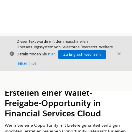
Dieser Text wurde mit dem maschinellen
Übersetzungssystem von Salesforce übersetzt. Weitere
Schließen
Schli
Details finden Sie
hier
.
Zu Englisch wechseln
Schließ
Nicht jetzt
Inhalt
Inhalt anzeigen
Erstellen einer Wallet-
Freigabe-Opportunity in
Financial Services Cloud
Wenn Sie eine Opportunity mit Liefereigenanteil verfolgen
möchten, erstellen Sie einen Opportunity-Datensatz für einen