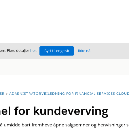
m. Flere detaljer
her
.
Bytt til engelsk
Ikke nå
ER
ADMINISTRATORVEILEDNING FOR FINANCIAL SERVICES CLOU
el for kundeverving
ed å umiddelbart fremheve åpne salgsemner og henvisninger 