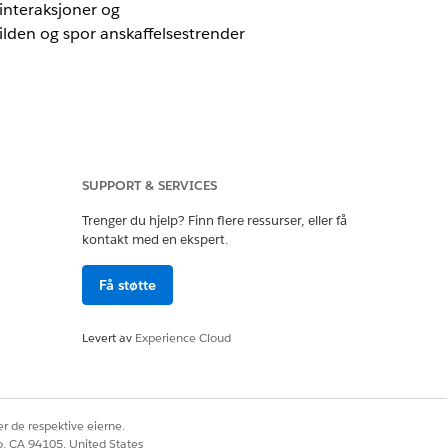
 interaksjoner og
ilden og spor anskaffelsestrender
everving) til å prioritere
henvisninger som trenger
ste salgsemnealderen. Bruk
SUPPORT & SERVICES
esse for å mobilisere umiddelbar,
Trenger du hjelp? Finn flere ressurser, eller få
kontakt med en ekspert.
Få støtte
ancial Services Cloud.
Levert av
Experience Cloud
r de respektive eierne.
er og henvisninger som for øyeblikket
co, CA 94105, United States
n til å spore det samlede volumet av