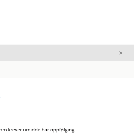
Avslut
Avslutt
D
som krever umiddelbar oppfølging