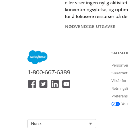
eller viser ingen nylig aktivit
konverteringsytelse, og optim
for å fokusere ressurser på 
NØDVENDIGE UTGAVER
En privat bankansvarlig kan f
oppfølgingsarbeid for salgse
oppmerksomhet, for å identifi
SALESFO
detaljtabellen for salgsemner 
Personve
målrettet oppfølging og forb
1-800-667-6389
Sikkerhet
Tilgjengelig i Lightning Experie
Vilkår for
Tilgjengelig i
Enterprise
Retningsli
,
Perfor
Preferans
Lær om viktige målinger i kon
You
MÅLING
Åpne salgsemner/henvisninger t
Select Org
Norsk