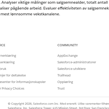
et. Analyser viktige målinger som salgsemnealder, totalt antall
aliser pågående arbeid. Evaluer effektiviteten av salgsemnek
de mest lønnsomme vekstkanalene.
or eksempel bruke kontrollpanelet Customer Acquisition (kund
mner med stort potensial. Se gjennom delen for salgsemner/
sere prospekter uten aktivitet innen 30 dager eller den eld
RCE
COMMUNITY
og henvisninger til å finne prospektets telefon og e-postadr
rnerklæring
AppExchange
edre den generelle konverteringsgraden.
serklæring
Salesforce-administratorer
nce
 bruk
Salesforce-utviklere
njer for deltakelse
mance
og
Unlimited
Edition med tilleggslisensen Agentforce for Fin
Trailhead
esenter for informasjonskapsler
Opplæring
trollpanelet Customer Acquisition (kundeverving).
r Privacy Choices
Trust
BESKRIVELSE
© Copyright 2026, Salesforce.com Inc. Med enerett. Ulike varemerker tilhøre
otalt
Viser det samlede antall aktive salgsemn
Salesforce, Inc. Salesforce Tower, 415 Mission Street, 3rd Floor, San Francis
er under behandling. Bruk denne målinge