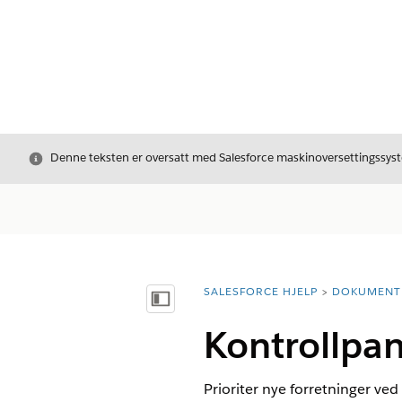
Avslutt
Denne teksten er oversatt med Salesforce maskinoversettingssyste
SALESFORCE HJELP
DOKUMENT
Du er her:
Vis innholdsfortegnelse
Kontrollpan
Prioriter nye forretninger v