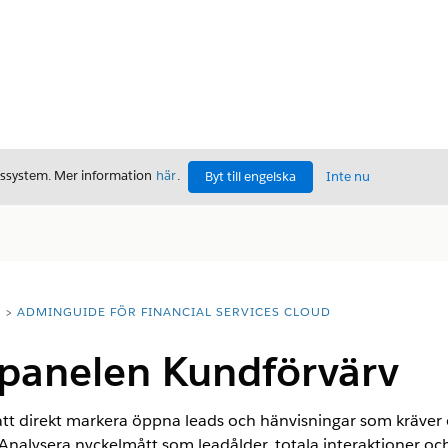
gssystem. Mer information
här
.
Byt till engelska
Inte nu
T
ADMINGUIDE FÖR FINANCIAL SERVICES CLOUD
panelen Kundförvärv
att direkt markera öppna leads och hänvisningar som kräver 
. Analysera nyckelmått som leadålder, totala interaktioner oc