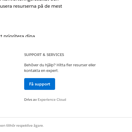
okusera resurserna på de mest
 prioritera dina
ingar som behöver uppmärksammas
detaljtabellen för leads och
SUPPORT & SERVICES
inriktad kontakt och förbättra ditt
Behöver du hjälp? Hitta fler resurser eller
kontakta en expert.
Få support
inancial Services Cloud.
Drivs av
Experience Cloud
ds och hänvisningar som för
en tillhör respektive ägare.
Använd detta mått för att följa den