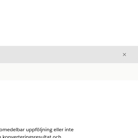
Stäng
Stäng
omedelbar uppföljning eller inte
h konverteringsresultat och