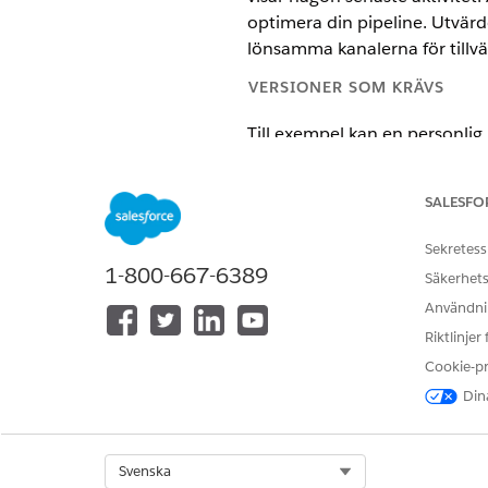
optimera din pipeline. Utvärde
lönsamma kanalerna för tillvä
VERSIONER SOM KRÄVS
Till exempel kan en personli
uppföljningsinsatser för le
för att identifiera prospekt u
SALESFO
hänvisningar för att hitta pro
övergripande konverteringsres
Sekretess
1-800-667-6389
Säkerhets
Tillgängliga i: Lightning Experi
Användnin
Tillgängliga i:
Enterprise
,
Perfo
Riktlinjer
Få reda på mer om nyckelmåt
Cookie-p
Dina
MÅTT
Totalt antal öppna leads/hänvi
Select Org
Svenska