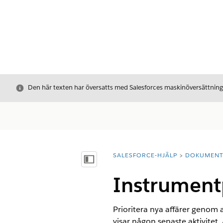
Stäng
Den här texten har översatts med Salesforces maskinöversättnin
SALESFORCE-HJÄLP
DOKUMEN
Du är här:
Visa innehållsförteckning
Instrument
Prioritera nya affärer genom 
visar någon senaste aktivitet