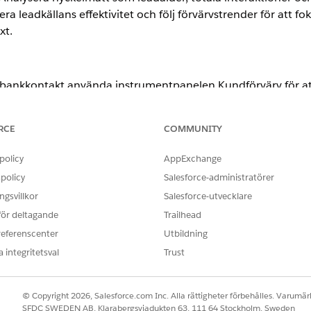
ra leadkällans effektivitet och följ förvärvstrender för att f
xt.
g bankkontakt använda instrumentpanelen Kundförvärv för att
ads med hög potential. Gå igenom sektionen leads/hänvisn
tan aktivitet på 30 dagar eller den äldsta leadåldern. Använd 
RCE
COMMUNITY
spektets telefon och e-post för att mobilisera omedelbar, mål
ultat.
policy
AppExchange
policy
Salesforce-administratörer
ence
gsvillkor
Salesforce-utvecklare
rmance
och
Unlimited
Editions med tilläggslicensen Agentforce för F
 för deltagande
Trailhead
ten i instrumentpanelen Kundförvärv.
referenscenter
Utbildning
 integritetsval
Trust
BESKRIVNING
sningar
Visar det aggregerade antalet aktiva lea
© Copyright 2026, Salesforce.com Inc. Alla rättigheter förbehålles. Varumärk
närvarande finns i försäljningspipeline. 
SFDC SWEDEN AB, Klarabergsviadukten 63, 111 64 Stockholm, Sweden