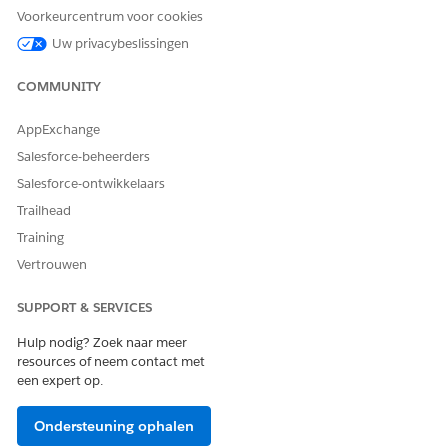
gerelateerde lijst Toewijzingen machtigingenset:
Voorkeurcentrum voor cookies
Klik op
Toewijzingen bewerken
.
Uw privacybeslissingen
Voeg de machtigingenset toe aan Ingeschakelde
machtigingensets.
COMMUNITY
Sla uw wijzigingen op.
AppExchange
ZIE OOK:
Salesforce-beheerders
OmniStudio : OmniStudio-releasesamenvatting voor
Salesforce-ontwikkelaars
installeren en upgraden
Trailhead
Training
Vertrouwen
HEEFT DIT ARTIKEL UW PROBLEEM OPGELOST?
Laat ons weten wat we kunnen doen om te verbeteren!
SUPPORT & SERVICES
Ja
Nee
Hulp nodig? Zoek naar meer
resources of neem contact met
een expert op.
Ondersteuning ophalen