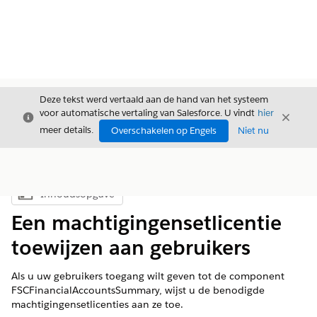
Deze tekst werd vertaald aan de hand van het systeem
voor automatische vertaling van Salesforce. U vindt
hier
Sluiten
Sluite
Sluiten
meer details.
Overschakelen op Engels
Niet nu
Inhoudsopgave
Inhoudsopgave weergeven
Een machtigingensetlicentie
toewijzen aan gebruikers
Als u uw gebruikers toegang wilt geven tot de component
FSCFinancialAccountsSummary, wijst u de benodigde
machtigingensetlicenties aan ze toe.