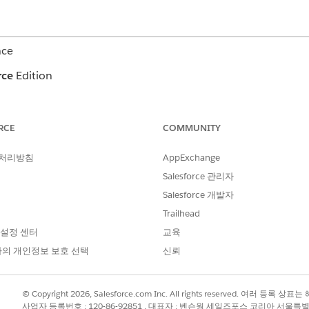
nce
rce
Edition
RCE
COMMUNITY
 추가:
유연한 계층 관리자
 처리방침
AppExchange
AND
Salesforce 관리자
응용 프로그램 사용자 정의
Salesforce 개발자
Trailhead
을 구성하는 데 필요한 노드 측정 유형을 식별하고
이러한 측정 유형을 유
다
.
 설정 센터
교육
의 개인정보 보호 선택
신뢰
?
© Copyright 2026, Salesforce.com Inc. All rights reserved. 여러 등
사업자 등록번호 : 120-86-92851 , 대표자 : 벤슨웡 세일즈포스 코리아 서울특