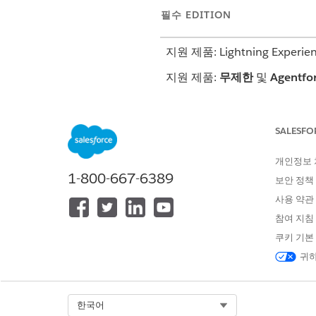
필수 EDITION
지원 제품: Lightning Experie
지원 제품:
무제한
및
Agentfo
필요한 사용자 권한
SALESFO
노드 측정 유형 필드에 선택 목록 값
개인정보
1-800-667-6389
보안 정책
사용 약관
참여 지침
계층 노드에 대한 요약 롤업 메트릭
필드에 선택 목록 값으로 추가합니
쿠키 기본
귀하
이 기사를 통해 문제를 해결했습니까
Select Org
한국어
개선을 위한 의견을 보내주세요.