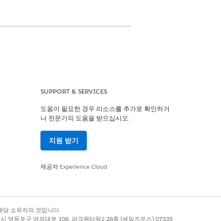
SUPPORT & SERVICES
도움이 필요한 경우 리소스를 추가로 확인하거
나 전문가의 도움을 받으십시오.
 권한
지원 받기
연한 계층 노드 요약 개체의 노드 측정 유형
제공자
Experience Cloud
록 상표는 해당 소유자의 것입니다.
예
아니요
별시 영등포구 여의대로 108, 파크원타워2 28층 (세일즈포스) 07335