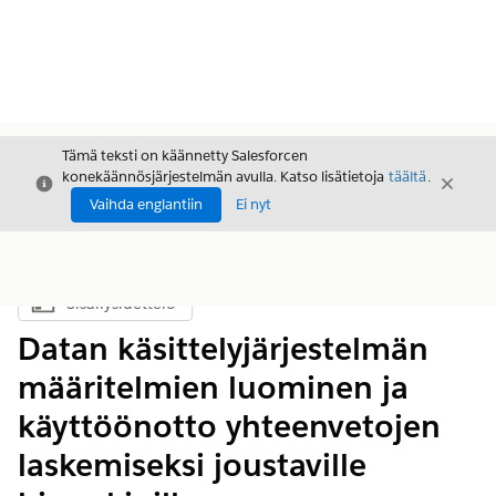
Tämä teksti on käännetty Salesforcen
konekäännösjärjestelmän avulla. Katso lisätietoja
täältä
.
Sulje
Sulje
Sulje
Vaihda englantiin
Ei nyt
Sisällysluettelo
Näytä sisällysluettelo
Datan käsittelyjärjestelmän
määritelmien luominen ja
käyttöönotto yhteenvetojen
laskemiseksi joustaville