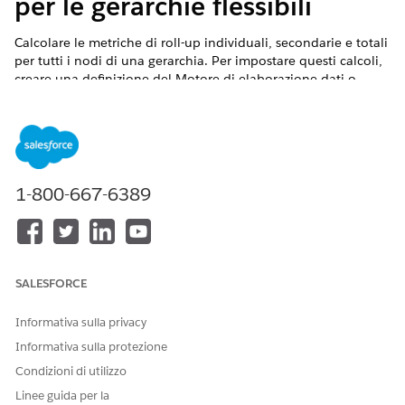
per le gerarchie flessibili
Calcolare le metriche di roll-up individuali, secondarie e totali
per tutti i nodi di una gerarchia. Per impostare questi calcoli,
creare una definizione del Motore di elaborazione dati o
clonare e personalizzare le definizioni predefinite del Motore
di elaborazione dati. Per assicurarsi che vengano considerati
tutti gli aggiornamenti recenti alle metriche di roll-up, creare
flussi attivati da pianificazione ed eseguire le definizioni
seguenti.
1-800-667-6389
VERSIONI (EDITION) RICHIESTE
Disponibile nelle versioni: Lightning Experience
Disponibile in: Edizioni
Unlimited
e
Agenteforce
SALESFORCE
AUTORIZZAZIONI UTENTE NECESSARIE
Informativa sulla privacy
Per creare o clonare e
Informativa sulla protezione
Modifica tutti i dati
personalizzare le definizioni
Condizioni di utilizzo
E
del Motore di elaborazione
dati:
Linee guida per la