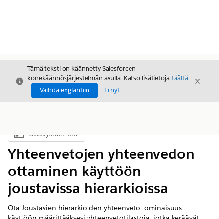
Tämä teksti on käännetty Salesforcen
konekäännösjärjestelmän avulla. Katso lisätietoja
täältä
.
Sulje
Sulje
Sulje
Vaihda englantiin
Ei nyt
Sisällysluettelo
Näytä sisällysluettelo
Yhteenvetojen yhteenvedon
ottaminen käyttöön
joustavissa hierarkioissa
Ota Joustavien hierarkioiden yhteenveto -ominaisuus
käyttöön määrittääksesi yhteenvetotilastoja, jotka keräävät