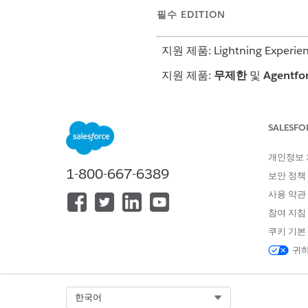
필수 EDITION
지원 제품: Lightning Experie
지원 제품:
무제한
및
Agentfo
필요한 사용자 권한
SALESFO
유연한 계층 설정:
개인정보
1-800-667-6389
보안 정책
사용 약관
참여 지침
유연한 계층 요약 롤업 기능은 Da
쿠키 기본
에서 대용량 계산을 수행합니다.
정의도 제공됩니다. 최종 사용자
귀하
다.
설정에서 빠른 찾기 상자에서
S
Select Org
한국어
홈페이지에서 검색하여
유연한 