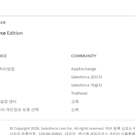
nce
rce
Edition
RCE
COMMUNITY
애플리케이션 사용자 정의
 처리방침
AppExchange
AND
Salesforce 관리자
설정 및 구성 보기
Salesforce 개발자
Trailhead
ta Cloud 런타임 또는 CRM Analytics 런타임과 함께 데
 설정 센터
교육
 이 기능을 활성화하면 비즈니스 요구 사항에 따라 복제 및 사용자
가 계층 컨텍스트에서 직접 계산된 값을 볼 수 있도록 특정 노드
의 개인정보 보호 선택
신뢰
alesforce Go
를 찾아서 선택합니다.
© Copyright 2026, Salesforce.com Inc. All rights reserved. 여러 등
계층
을 선택합니다.
사업자 등록번호 : 120-86-92851 , 대표자 : 벤슨웡 세일즈포스 코리아 서울특