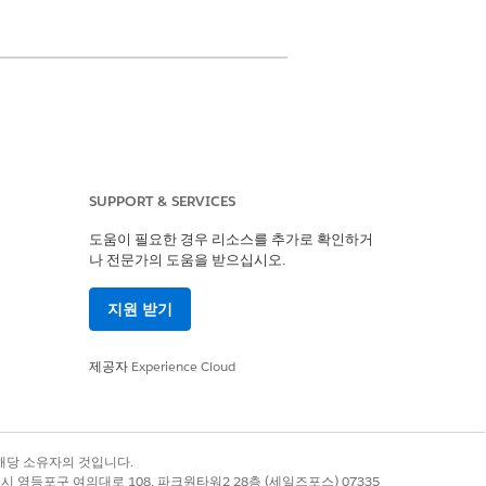
SUPPORT & SERVICES
도움이 필요한 경우 리소스를 추가로 확인하거
나 전문가의 도움을 받으십시오.
지원 받기
이터 처리 엔진 정의를 사용하여 백그라운드
 정의할 수 있는 사전 정의된 두 가지
제공자
Experience Cloud
 개체에 대한 메트릭 유형을 구성합니
록 상표는 해당 소유자의 것입니다.
별시 영등포구 여의대로 108, 파크원타워2 28층 (세일즈포스) 07335