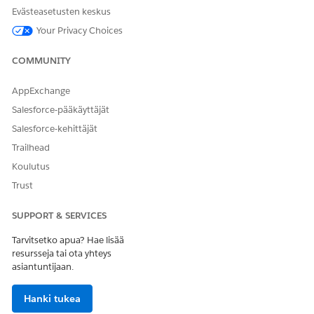
Kokonaissumma: Yksittäisen sisällön ja alitason sisällön
Evästeasetusten keskus
summa, joka edustaa noodin ja sen kaikkien jälkeläisten
Your Privacy Choices
koko mahdollisuuden arvoa.
COMMUNITY
Joustavat hierarkian näkymät näyttävät tilastot, jotka on
tallennettu joustavien hierarkianoodien yhteenvetotietueisiin.
AppExchange
Ota DreamHouse Realty -hierarkia huomioon analysoidaksesi
Salesforce-pääkäyttäjät
tätä esimääritettyä määritelmää.
Salesforce-kehittäjät
Trailhead
Koulutus
Trust
SUPPORT & SERVICES
Tarvitsetko apua? Hae lisää
resursseja tai ota yhteys
asiantuntijaan.
Hanki tukea