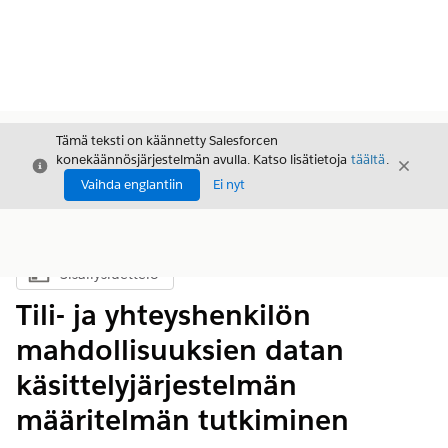
Tämä teksti on käännetty Salesforcen
konekäännösjärjestelmän avulla. Katso lisätietoja
täältä
.
Sulje
Sulje
Sulje
Vaihda englantiin
Ei nyt
Sisällysluettelo
Näytä sisällysluettelo
Tili- ja yhteyshenkilön
mahdollisuuksien datan
käsittelyjärjestelmän
määritelmän tutkiminen