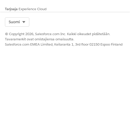
Tarjoaja
Experience Cloud
Select Org
Suomi
© Copyright 2026, Salesforce.com Inc. Kaikki oikeudet pidätetään.
Tavaramerkit ovat omistajiensa omaisuutta.
Salesforce.com EMEA Limited, Keilaranta 1, 3rd floor 02150 Espoo Finland
Joustavat hierarkianoodien tietueet
TUNNUS
NIMI
JOUSTAV
VIITETIET
POLKU
AN
UE
JUURIPOL
HIERARKI
KUUN
AN
TUNNUS
FHN001
DreamHo
a0B5e00
ACC003
/FHN001
use
0001xyZ
Realty