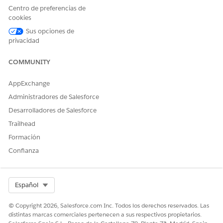
Centro de preferencias de
cookies
¿RESOLVIÓ ESTE ARTÍCULO SU PROBLEMA?
Sus opciones de
¡Háganos saber cómo podemos mejorar!
privacidad
Sí
No
COMMUNITY
AppExchange
Administradores de Salesforce
Desarrolladores de Salesforce
Trailhead
Formación
Confianza
Select Org
Español
© Copyright 2026, Salesforce.com Inc. Todos los derechos reservados. Las
distintas marcas comerciales pertenecen a sus respectivos propietarios.