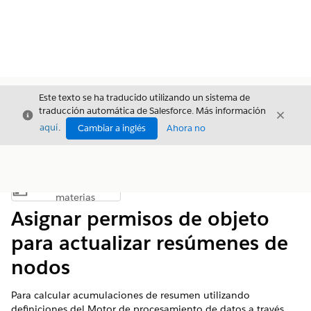
Este texto se ha traducido utilizando un sistema de
traducción automática de Salesforce. Más información
Cerrar
Cerrar
Cerrar
aquí
.
Cambiar a inglés
Ahora no
Índice de
Mostrar índice de materias
materias
Asignar permisos de objeto
para actualizar resúmenes de
nodos
Para calcular acumulaciones de resumen utilizando
definiciones del Motor de procesamiento de datos a través