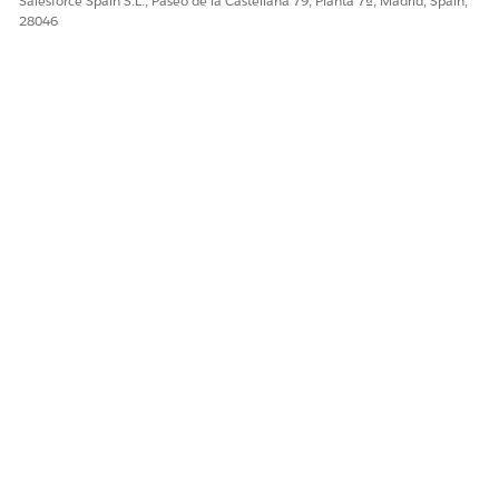
Salesforce Spain S.L., Paseo de la Castellana 79, Planta 7ª, Madrid, Spain,
28046