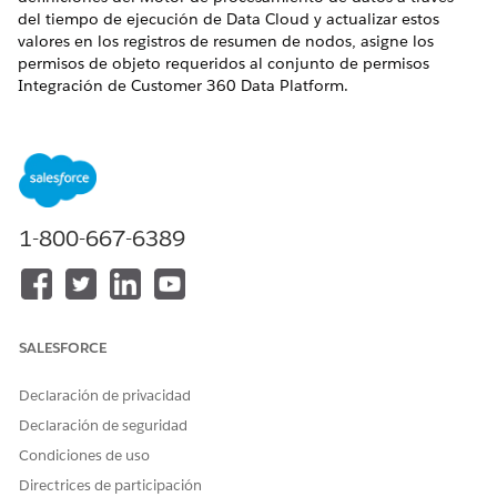
del tiempo de ejecución de Data Cloud y actualizar estos
valores en los registros de resumen de nodos, asigne los
permisos de objeto requeridos al conjunto de permisos
Integración de Customer 360 Data Platform.
EDICIONES NECESARIAS
Disponible en: Lightning Experience
Disponible en:
Unlimited
Edition y
Agenteforce
Edition
1-800-667-6389
PERMISOS DE USUARIO NECESARIOS
Para asignar permisos de
Ver parámetros y
objeto:
configuración
SALESFORCE
Asigne permisos de creación, lectura, modificación y
eliminación de objetos a los registros de objetos de resumen
Declaración de privacidad
de jerarquía flexible y nodo de jerarquía flexible en el
Declaración de seguridad
conjunto de permisos Integración de Customer 360 Data
Condiciones de uso
Platform
.
Directrices de participación