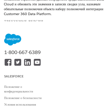
Cloud и обновить эти значения в записях сводки узла, назначьте
обязательные полномочия объекта набору полномочий интеграции
Customer 360 Data Platform.
ТРЕБУЕМЫЕ ВЕРСИИ
Доступно в версиях: Lightning Experience
Доступно в версиях:
Unlimited
Edition и
Agentforce
Edition
1-800-667-6389
ТРЕБУЕМЫЕ ПОЛНОМОЧИЯ ПОЛЬЗОВАТЕЛЯ
Для назначения полномочий
Просмотр настройки и
объекта:
конфигурации
Назначьте полномочия создания, чтения, редактирования и
SALESFORCE
удаления объекта записям объекта сводки узла гибкой иерархии и
узла гибкой иерархии в наборе полномочий интеграции платформы
Положение о
данных Customer 360
.
конфиденциальности
Положение о безопасности
Условия использования