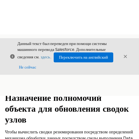
Данный текст был переведен при помощи системы
машинного перевода Salesforce. Дополнительные
Закрыть
Закры
сведения см.
здесь
.
Переключить на английский
Закрыт
Не сейчас
Содержание
Показать содержание
Назначение полномочий
объекта для обновления сводок
узлов
Чтобы вычислить сводки резюмирования посредством определений
механизма обработки данных посредством среды выполнения Data