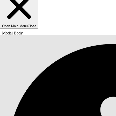
Open Main Menu
Close
Modal Body...
Вы находитесь здесь:
Справка Salesforce
Документы
Руководство администратора Financial Services C