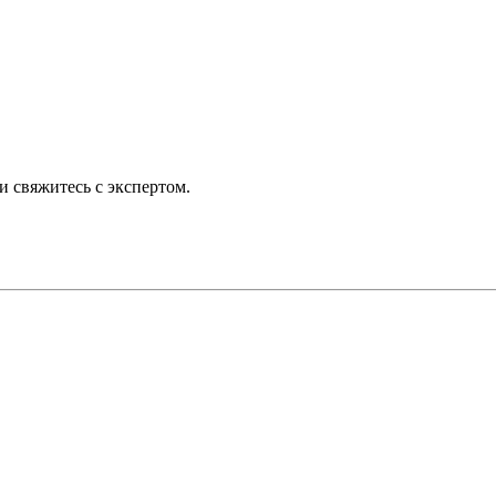
ей.
ки производителя» для соотнесения как одного производителя с политик
ть политики с несколькими производителями
».
казатели и диаграммы
 свяжитесь с экспертом.