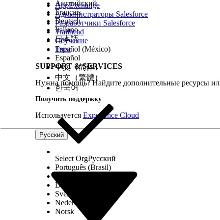
Разрешается выбирать не более шести показател
Английский
AppExchange
Если вы используете объект «Назначение полити
Français
Администраторы Salesforce
производителей с политикой, выберите «
Добави
Deutsch
Разработчики Salesforce
Сохраните внесенные изменения.
Italiano
Trailhead
日本語
Обучение
См. также:
Español (México)
Trust
Español
Добавление политик нескольких производителей в по
SUPPORT & SERVICES
中文（简体）
Управление типами настраиваемых отчетов
中文（繁體）
Нужна помощь? Найдите дополнительные ресурсы или
한국어
Получить поддержку
ЭТА СТАТЬЯ РЕШИЛА ВАШУ ПРОБЛЕМУ?
Используется
Experience Cloud
Оставьте свой отзыв, чтобы мы могли стать лучше!
Русский
Select Org
Русский
Português (Brasil)
Suomi
Dansk
Svenska
Nederlands
Norsk