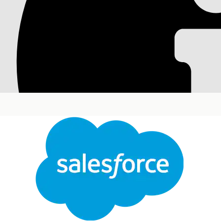
Добавление показат
на страницы записе
Ваши менеджеры по продажам теперь могут просматри
добавлении отчетов по производительности на стран
только на страницу записи организации.
Требуемые версии
Доступно в версиях: Lightning Experience
Доступно в версиях:
Professional Edition
,
Enterpri
Добавление отчетов по производительности на страни
На странице записи в настройках выберите «
Ре
Перетащите компонент «Диаграмма отчета» на 
Нажмите в любой области компонента и выберит
На панели «Свойства» в списке «Отчет» выбери