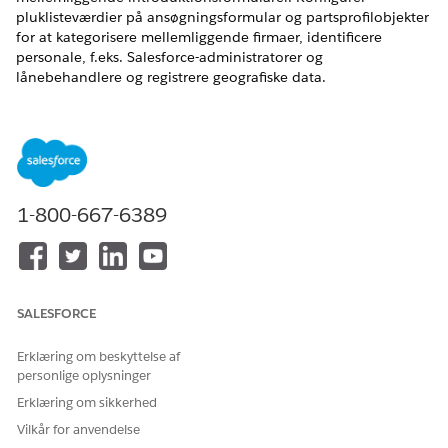
pluklisteværdier på ansøgningsformular og partsprofilobjekter
for at kategorisere mellemliggende firmaer, identificere
personale, f.eks. Salesforce-administratorer og
lånebehandlere og registrere geografiske data.
EDITIONSHEADING
Tilgængelig i: Lightning Experience i versionerne
Professional
,
Enterprise
og
Unlimited
Edition.
1-800-667-6389
BRUGERTILLADELSER PÅKRÆVET
Hvis du vil aktivere
Tilpas applikation
pluklisteværdierne:
SALESFORCE
Angiv specifikke indstillinger for mellemliggende firmaer
under introduktion ved at konfigurere pluklisteværdier for
ansøgningsformular-, ansøger- og partsprofilobjekter. Føj
Erklæring om beskyttelse af
værdier til felter som Type, Rolle og Nationalitet for at
personlige oplysninger
registrere mellemliggende firma- og medarbejderoplysninger.
Erklæring om sikkerhed
Fra Opsætning skal du klikke på
Objektmanager
.
Vilkår for anvendelse