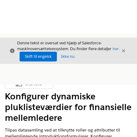
Denne tekst er oversat ved hjælp af Salesforce-
maskinoversættelsessystem. Du finder flere detaljer
her
.
Luk
Luk
Luk
Skift til engelsk
Ikke nu
Indhold
Vis indholdsfortegnelse
Konfigurer dynamiske
pluklisteværdier for finansielle
mellemledere
Tilpas datasamling ved at tilknytte roller og attributter til
mellemliggende introduktionsformularer. Konfigurer