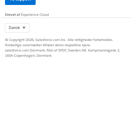
Gem dine ændringer.
Gentag disse trin for hvert objekt og hvert felt i
tilknytningstabellen.
Drevet af
Experience Cloud
OBJEKT
FELT
PLUKLISTEVÆRD
IER
Select Org
Dansk
Ansøgningsform
Type
BrokerFirmOnbo
© Copyright 2026, Salesforce.com Inc. Alle rettigheder forbeholdes.
ular
arding,
Forskellige varemærker tilhører deres respektive ejere.
BrokerEmployee
salesforce.com Danmark, filial af SFDC Sweden AB. Kampmannsgade 2,
Onboarding
1604 Copenhagen, Denmark
Ansøger
Rolle
BrokerFirm,
BrokerRM,
BrokerAdmin,
ShareHolder
Partsprofil
Fødselsland
India, USA, UK
Partsprofil
Nationalitet
Indisk,
Amerikansk,
Britisk, Indien,
USA, UK
Ansøger
Salutation
Mr., Mrs.