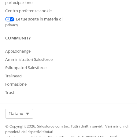
partecipazione
E
Centro preferenze cookie
Elenco di controllo
Le tue scelte in materia di
documento
privacy
E
COMMUNITY
Designer di gestione
catalogo prodotti
AppExchange
E
Amministratori Salesforce
Amministratore di Product
Sviluppatori Salesforce
Discovery
Trailhead
E
Formazione
Trust
Amministratore prezzi
Salesforce
E
Select Org
Italiano
Utente Salesforce Pricing
Design Time
© Copyright 2026, Salesforce.com Inc. Tutti i diritti riservati. Vari marchi di
proprietà dei rispettivi titolari.
Per utilizzare Experience
Utente OmniStudio