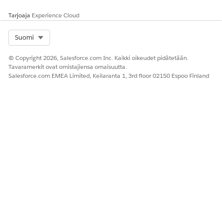
Tarjoaja
Experience Cloud
RATKAISIKO TÄMÄ ARTIKKELI ONGELMASI?
Anna palautetta, jotta voimme kehittyä!
Select Org
Suomi
Kyllä
Ei
© Copyright 2026, Salesforce.com Inc. Kaikki oikeudet pidätetään.
Tavaramerkit ovat omistajiensa omaisuutta.
Salesforce.com EMEA Limited, Keilaranta 1, 3rd floor 02150 Espoo Finland