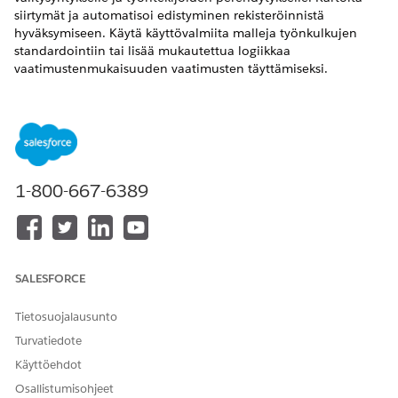
siirtymät ja automatisoi edistyminen rekisteröinnistä
hyväksymiseen. Käytä käyttövalmiita malleja työnkulkujen
standardointiin tai lisää mukautettua logiikkaa
vaatimustenmukaisuuden vaatimusten täyttämiseksi.
VAADITUT VERSIOT
Käytettävissä: Lightning Experience on käytettävissä
Professional
-,
Enterprise
- ja
Unlimited
-versioissa.
1-800-667-6389
TARVITTAVAT KÄYTTÖOIKEUDET
Vaiheen määritelmän
vaiheiden hallinnan
määrittäminen:
suunnittelukäyttäjä
SALESFORCE
Financial Intermediaries -vaiheiden määritelmämallit
tarjoavat vaiheen siirtoja, mutta ei esimääritettyjä vaiheen
määritelmiä. Laajenna näitä vaiheiden malleja ja lisää
Tietosuojalausunto
mukautettua logiikkaa noudattaaksesi perehdytysprosessia
Turvatiedote
liiketoimintatarpeidesi mukaisesti.
Käyttöehdot
Etsi ja avaa Määritykset-valikosta
Vaiheen määritelmä
.
Osallistumisohjeet