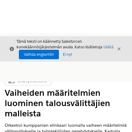
Tämä teksti on käännetty Salesforcen
konekäännösjärjestelmän avulla. Katso lisätietoja
täältä
.
Sulje
Sulje
Sulje
Vaihda englantiin
Ei nyt
Sisällysluettelo
Näytä sisällysluettelo
Vaiheiden määritelmien
luominen talousvälittäjien
malleista
Orkestroi kumppanien elinkaari luomalla vaiheen määritelmiä
välitysyritykselle ja työntekijöiden perehdytykselle. Kartoita