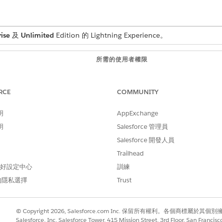
ise
及
Unlimited
Edition 的 Lightning Experience。
所需的使用者權限
階段管理設計使用者
RCE
COMMUNITY
提供階段轉換,但沒有預先定義的步驟定義。延伸這些階段範本
明
AppExchange
明
段定義
」。
Salesforce 管理員
Salesforce 開發人員
「
下一步
」。
Trailhead
後按一下「
下一步
」。
 偏好設定中心
訓練
稱。
的隱私選擇
Trust
請手動新增任何遺漏的階段。
© Copyright 2026, Salesforce.com Inc. 保留所有權利。各個商標屬於其個
Salesforce, Inc. Salesforce Tower, 415 Mission Street, 3rd Floor, San Francis