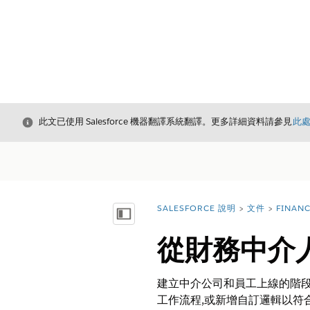
結束
此文已使用 Salesforce 機器翻譯系統翻譯。更多詳細資料請參見
此
SALESFORCE 說明
文件
FINAN
您位於此處：
顯示目錄
從財務中介
建立中介公司和員工上線的階段
工作流程,或新增自訂邏輯以符