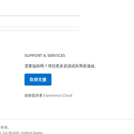
SUPPORT & SERVICES
並新增自訂邏輯,以使上線流程符合您
需要協助嗎？尋找更多資源或與專家連線。
取得支援
技術提供者
Experience Cloud
別擁有者。
co, CA 94105, United States