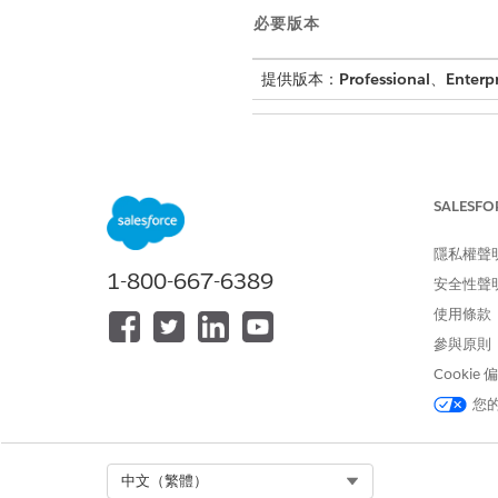
必要版本
提供版本：
Professional
、
Enterpr
若要設定階段定義:
SALESFO
「財務中介人」的階段定義範本
的特定業務需求。
隱私權聲
1-800-667-6389
進入「設定」,尋找並選取「
安全性聲
階
按一下「
新增
」。
使用條款
選取「使用範本」,然後按一下
參與原則
選取「
財務中介公司上線
」,然
Cookie
輸入階段定義名稱和開發人員名
選取適當的記錄類型。
您
按一下「
下一步
」。
設定階段對應。
檢閱地圖值,如果沒有階段值,
Select Org
中文（繁體）
儲存每個個別步驟定義的變更。