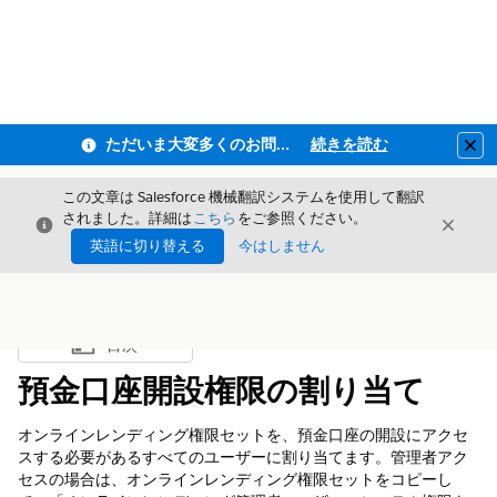
ただいま大変多くのお問い合わせをいただいており、ご連絡までにお時間を頂戴しております
続きを読む
Clo
この文章は Salesforce 機械翻訳システムを使用して翻訳
されました。詳細は
こちら
をご参照ください。
閉じる
閉じ
閉じる
英語に切り替える
今はしません
目次
目次を表示
預金口座開設権限の割り当て
オンラインレンディング権限セットを、預金口座の開設にアクセ
スする必要があるすべてのユーザーに割り当てます。管理者アク
セスの場合は、オンラインレンディング権限セットをコピーし