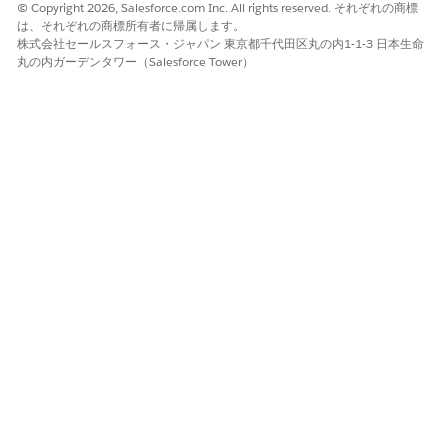
© Copyright 2026, Salesforce.com Inc. All rights reserved. それぞれの商標
は、それぞれの商標所有者に帰属します。
商品カタログ管理閲覧者
オファー設定の商品カタログの表
株式会社セールスフォース・ジャパン 東京都千代田区丸の内1-1-3 日本生命
示
丸の内ガーデンタワー（Salesforce Tower）
フェーズ管理ユーザー
作成中のアプリケーションフェー
ズの追跡と移行
この記事で問題は解決されましたか?
ご意見をお待ちしております。
はい
いいえ