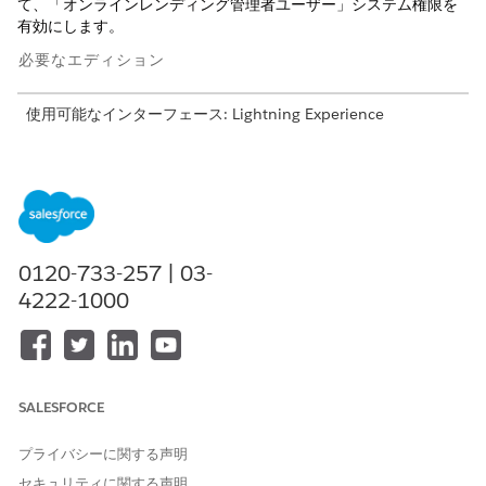
て、「オンラインレンディング管理者ユーザー」システム権限を
有効にします。
必要なエディション
使用可能なインターフェース: Lightning Experience
使用可能なエディション:
Professional
Edition、
Enterprise
Edition、および
Unlimited
Edition
必要なユーザー権限
オンラインレンディングを設
オンラインレンディング権限
0120-733-257 | 03-
定するには：
セット
4222-1000
[設定] の [クイック検索] ボックスに
と入力し、
「ユーザー」
[権限セット]
を選択します。
オンラインレンディング
権限セットをユーザーに追加します。
管理者アクセスの場合は、[設定] から、[クイック検索] ボック
SALESFORCE
スに「
と入力し、前のステップで追加したオンラ
権限セット」
インレンディング権限セットをコピーします。
プライバシーに関する声明
コピーした権限セットで、[
システム権限]
に移動して、
オンラ
セキュリティに関する声明