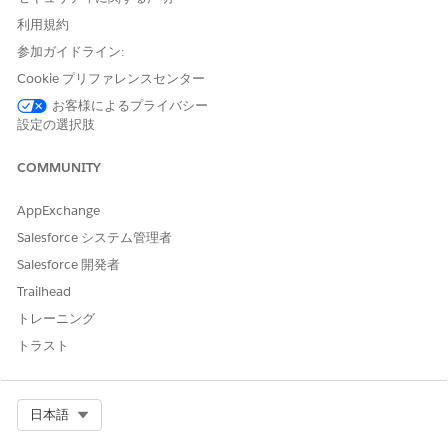
インレンディング管理ユーザー
を有効にします。この権限セッ
トを管理者ユーザーに割り当てます。
利用規約
参加ガイドライン:
ユーザーが必要とする機能に基づいて、次の権限セットを割り当
てます。
Cookie プリファレンスセンター
お客様によるプライバシー
権限セット
説明
設定の選択肢
ルールエンジンランタイ
発信フローでのビジネスルールと
COMMUNITY
ム
決定ロジックの実行
コンテキストサービスラ
受入プロセス中のコンテキスト認
AppExchange
ンタイム
識データへのアクセス
Salesforce システム管理者
Salesforce 価格設定ラン
商品オファーと金利を生成および
Salesforce 開発者
タイムユーザー
表示する
Trailhead
Omnistudio ユーザー
受入フローでの OmniScript と
トレーニング
FlexCard の実行
トラスト
商品検出ユーザー
預金口座商品の参照と選択
オンラインレンディング
関係者プロファイルや関係者収入
Select Org
日本語
参照のみ関係者関連レコ
などの関係者関連レコードの編集
ードの編集