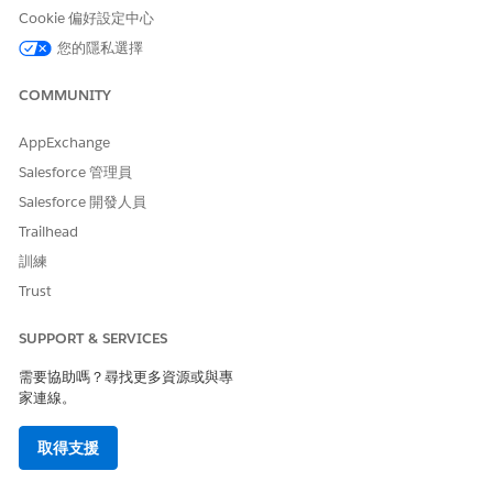
內容服務執行階段
在入院流程期間存取感知內容的資
Cookie 偏好設定中心
料
您的隱私選擇
Salesforce 定價執行階段
產生並顯示產品優惠與利率
COMMUNITY
使用者
Omnistudio 使用者
在入院流程中執行 Omniscript 與
AppExchange
FlexCard
Salesforce 管理員
產品探索使用者
瀏覽與選取存款帳戶產品
Salesforce 開發人員
Trailhead
數位出借編輯唯讀對象相
編輯當事人相關記錄,例如「當事人
關記錄
設定檔」和「當事人收入」
訓練
Trust
產品型錄管理檢視者
檢視優惠組態的產品型錄
階段管理使用者
在來源期間追蹤和轉換申請階段
SUPPORT & SERVICES
需要協助嗎？尋找更多資源或與專
家連線。
此文章是否解決您的問題？
取得支援
請讓我們知道，以便我們改進！