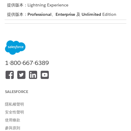
提供版本：Lightning Experience
提供版本：
Professional
、
Enterprise
及
Unlimited
Edition
需要的使用者權限
若要設定數位出借:
數位出借權限集
進入「設定」，在「快速尋找」方塊中輸入
，然後選取
使用者
「
權限集
」。
1-800-667-6389
將「
數位出借」
權限集新增至您的使用者。
如需管理員存取權,請進入「設定」,在「快速尋找」方塊中輸入
,然後複製在上一個步驟中新增的數位出借權限集。
權限集
在複製的權限集中,移至「
系統權限」,
然後啟用「
數位出借管理
員使用者
」。將此權限集指派給您的管理員使用者。
SALESFORCE
根據使用者需要的功能指派下列權限集。
隱私權聲明
權限集
描述
安全性聲明
「規則引擎執行階段」權
在來源流程中執行業務規則和決策
使用條款
限
邏輯
參與原則