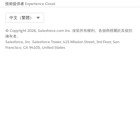
技術提供者
Experience Cloud
是
否
Select Org
中文（繁體）
© Copyright 2026, Salesforce.com Inc. 保留所有權利。各個商標屬於其個別
擁有者。
Salesforce, Inc. Salesforce Tower, 415 Mission Street, 3rd Floor, San
Francisco, CA 94105, United States