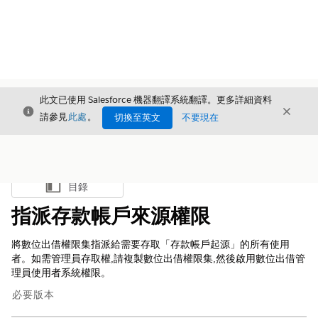
此文已使用 Salesforce 機器翻譯系統翻譯。更多詳細資料
結束
結束
結束
請參見
此處
。
切換至英文
不要現在
目錄
顯示目錄
指派存款帳戶來源權限
將數位出借權限集指派給需要存取「存款帳戶起源」的所有使用
者。如需管理員存取權,請複製數位出借權限集,然後啟用數位出借管
理員使用者系統權限。
必要版本